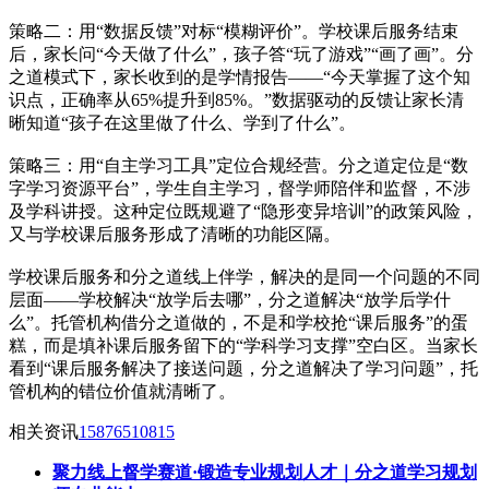
策略二：用“数据反馈”对标“模糊评价”。学校课后服务结束
后，家长问“今天做了什么”，孩子答“玩了游戏”“画了画”。分
之道模式下，家长收到的是学情报告——“今天掌握了这个知
识点，正确率从65%提升到85%。”数据驱动的反馈让家长清
晰知道“孩子在这里做了什么、学到了什么”。
策略三：用“自主学习工具”定位合规经营。分之道定位是“数
字学习资源平台”，学生自主学习，督学师陪伴和监督，不涉
及学科讲授。这种定位既规避了“隐形变异培训”的政策风险，
又与学校课后服务形成了清晰的功能区隔。
学校课后服务和分之道线上伴学，解决的是同一个问题的不同
层面——学校解决“放学后去哪”，分之道解决“放学后学什
么”。托管机构借分之道做的，不是和学校抢“课后服务”的蛋
糕，而是填补课后服务留下的“学科学习支撑”空白区。当家长
看到“课后服务解决了接送问题，分之道解决了学习问题”，托
管机构的错位价值就清晰了。
相关资讯
15876510815
聚力线上督学赛道·锻造专业规划人才｜分之道学习规划