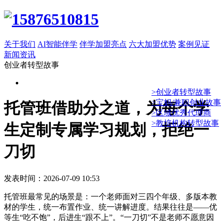
关于我们
AI智能伴学
伴学加盟亮点
六大加盟优势
案例见证
新闻资讯
创业者转型故事
>创业者转型故事
>宝妈/兼职创业故事
托管班借助分之道，为每个学
>区域优秀代理商
>教培机构转型故事
生定制专属学习规划，拒绝一
刀切
发表时间：2026-07-09 10:53
托管班最常见的场景是：一个老师面对三四个年级、多版本教
材的学生，统一布置作业、统一讲解进度。结果往往是——优
等生“吃不饱”，后进生“跟不上”。“一刀切”不是老师不愿意因