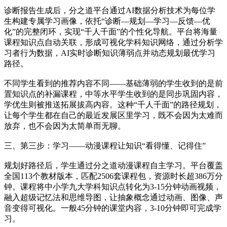
诊断报告生成后，分之道平台通过AI数据分析技术为每位学
生构建专属学习画像，依托“诊断—规划—学习—反馈—优
化”的完整闭环，实现“千人千面”的个性化导航。平台将海量
课程知识点自动关联，形成可视化学科知识网络，通过分析学
习者行为数据，AI实时诊断知识薄弱点并动态规划最优学习
路径。
不同学生看到的推荐内容不同——基础薄弱的学生收到的是前
置知识点的补漏课程，中等水平学生收到的是同步巩固内容，
学优生则被推送拓展拔高内容。这种“千人千面”的路径规划，
让每个学生都在自己的最近发展区里学习，既不会因为太难而
放弃，也不会因为太简单而无聊。
三、第三步：学习——动漫课程让知识“看得懂、记得住”
规划好路径后，学生通过分之道动漫课程自主学习。平台覆盖
全国113个教材版本，匹配2506套课程包，资源时长超386万分
钟。课程将中小学九大学科知识点转化为3-15分钟动画视频，
融入超级记忆法和思维导图，让抽象概念通过动画、图像、声
音变得可视化。一般45分钟的课堂内容，3-10分钟即可完成学
习。