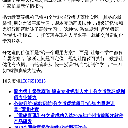
确保学生每天按规划完成对应学习任务，确认学习状态，定期
向家长展示学情报告。
书力教育等机构已将AI全学科辅导模式落地实践，其核心就
是“利用分之道平板学习，课本变动画趣味性，超级记忆法和
思维导图帮助孩子高效学习”。这种“AI系统规划+督学师陪
伴”的协作模式，让托管班在现有人员水平上就能交付定制化
学习服务。
分之道的价值不是“给一个通用方案”，而是“让每个学生都有
专属方案”。诊断让问题可定位，规划让路径可执行，数据让
优化有依据。当托管班从“统一授课”转向“定制伴学”，“一刀
切”就彻底成为过去。
相关资讯
15876510815
聚力线上督学赛道·锻造专业规划人才｜分之道学习规划
师专业能力
心智升维·赋能启航|分之道督学项目“心智力量密训
营”圆满收官
【重磅喜讯】分之道成功入选2026年广州市首版次软件
产品研发
2026全国教育督学智能化转型研讨会