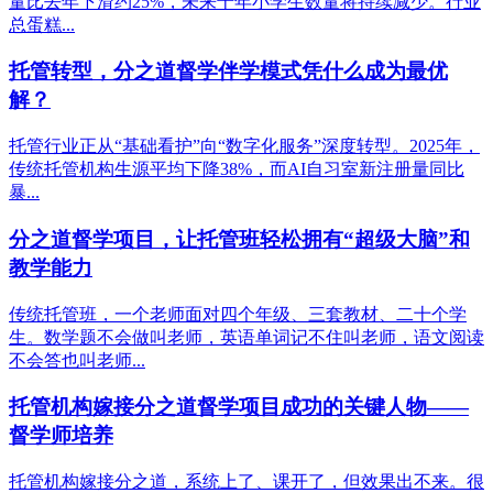
量比去年下滑约25%，未来十年小学生数量将持续减少。行业
总蛋糕...
托管转型，分之道督学伴学模式凭什么成为最优
解？
托管行业正从“基础看护”向“数字化服务”深度转型。2025年，
传统托管机构生源平均下降38%，而AI自习室新注册量同比
暴...
分之道督学项目，让托管班轻松拥有“超级大脑”和
教学能力
传统托管班，一个老师面对四个年级、三套教材、二十个学
生。数学题不会做叫老师，英语单词记不住叫老师，语文阅读
不会答也叫老师...
托管机构嫁接分之道督学项目成功的关键人物——
督学师培养
托管机构嫁接分之道，系统上了、课开了，但效果出不来。很