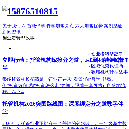
关于我们
AI智能伴学
伴学加盟亮点
六大加盟优势
案例见证
新闻资讯
创业者转型故事
>创业者转型故事
立即行动：托管机构嫁接分之道，从0到1落地全指
>宝妈/兼职创业故事
>区域优秀代理商
导
>教培机构转型故事
很多托管校长都清楚，行业正在从“看管”向“督学”转型。
但“知道方向”和“知道怎么走”之间，隔着一套可执行的落地流
程。以下...
托管机构2026突围路线图：深度绑定分之道数字伴
学
2026年，托管行业正站在一个关键的分水岭上。一年级新生数