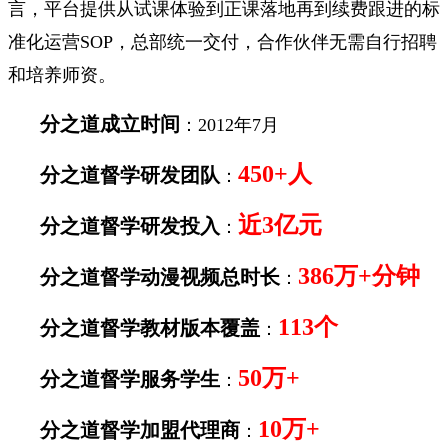
言，平台提供从试课体验到正课落地再到续费跟进的标
准化运营SOP，总部统一交付，合作伙伴无需自行招聘
和培养师资。
分之道
成立时间
：2012年7月
450+人
分之道督学
研发团队
：
近3亿元
分之道督学
研发投入
：
386万+分钟
分之道督学
动漫视频总时长
：
113个
分之道督
学教材版本覆盖
：
50万+
分之道督学
服务学生
：
10万+
分之道督
学加盟代理商
：