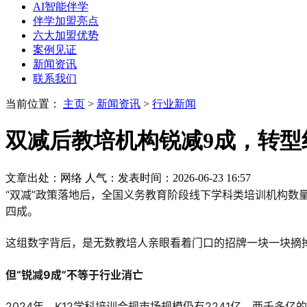
AI智能伴学
伴学加盟亮点
六大加盟优势
案例见证
新闻资讯
联系我们
当前位置：
主页
>
新闻资讯
>
行业新闻
双减后教培机构锐减9成，转型
文章出处：网络
人气：
发表时间：2026-06-23 16:57
“双减”政策落地后，全国义务教育阶段线下学科类培训机构数量从
四成。
这组数字背后，是无数教培人亲眼看着门口的招牌一块一块摘
但“锐减9成”不等于行业消亡
2024年，K12学科培训合规市场规模仍有2241亿。两千多