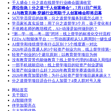
千人盛会！分之道在线督学行业峰会圆满收官
席位告急！分之道“千人创富峰会”，7月11日广州见
AI与教育共舞·穿越行业周期|千人创富峰会即将启幕
50万学员背后的故事：分之道督学服务到底怎么样？
学员家长真实反馈：用了分之道督学3个月，孩子变化有
不依赖名师的教培模式，AI+动漫是如何做到的？
“测—学—练—考—固”闭环：线上督学的标准化交付流程
FZDx AI智能体平台：一节动画课程从5人两周到一键生
AI督学和传统督学有什么区别？5个维度逐一对比
2026年适合普通人的3个轻资产创业方向，线上督学排第
轻资产创业的5个避坑原则：以教育督学项目为例
没有教育背景也能做教育？线上督学代理的0基础入局指
一部手机就能启动：线上督学项目的轻资产创业逻辑
轻资产创业做什么好？2026年教育督学赛道值得关注
2026年教育加盟趋势：为什么轻资产督学项目越来越火？
分之道督学项目适合什么人加盟？4类人群对号入座
网站首页
关于我们
AI智能伴学
伴学加盟亮点
六大加盟优势