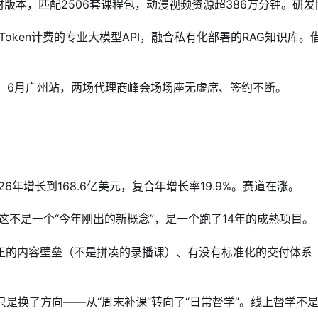
教材版本，匹配2506套课程包，动漫视频资源超386万分钟。研
Token计费的专业大模型API，融合私有化部署的RAG知识库。
疆站、6月广州站，两场代理商峰会场场座无虚席、签约不断。
26年增长到168.6亿美元，复合年增长率19.9%。赛道在涨。
这不是一个“今年刚出的新概念”，是一个跑了14年的成熟项目。
正的内容壁垒（不是拼凑的录播课）、有没有标准化的交付体系
只是换了方向——从“周末补课”转向了“日常督学”。线上督学