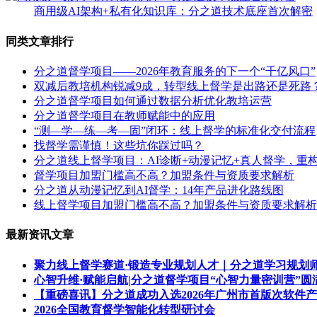
商用级AI架构+私有化知识库：分之道技术底座首次解密
同类文章排行
分之道督学项目——2026年教育服务的下一个“千亿风口”
双减后教培机构锐减9成，转型线上督学是出路还是死路
分之道督学项目如何通过数据分析优化教培运营
分之道督学项目在教师赋能中的应用
“测—学—练—考—固”闭环：线上督学的标准化交付流程
找督学需谨慎！这些坑你踩过吗？
分之道线上督学项目：AI诊断+动漫记忆+真人督学，重构
督学项目加盟门槛高不高？加盟条件与资质要求解析
分之道从动漫记忆到AI督学：14年产品进化路线图
线上督学项目加盟门槛高不高？加盟条件与资质要求解析
最新资讯文章
聚力线上督学赛道·锻造专业规划人才｜分之道学习规划
心智升维·赋能启航|分之道督学项目“心智力量密训营”圆
【重磅喜讯】分之道成功入选2026年广州市首版次软件
2026全国教育督学智能化转型研讨会