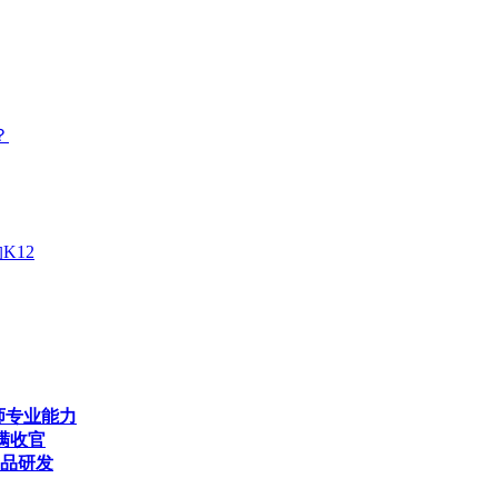
？
K12
师专业能力
满收官
产品研发