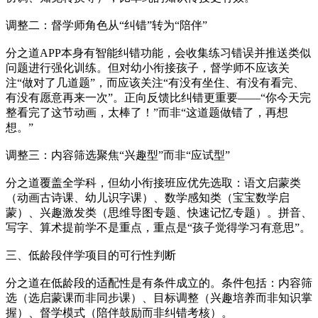
调整二：督学师角色从“纠错”转为“陪伴”
分之道APP本身有智能纠错功能，会收集练习错误并推送类似
问题进行强化训练。但对幼小衔接孩子，督学师不应该关
注“做对了几道题”，而应该关注“有没有坐住、有没有看完、
有没有愿意再来一次”。正向反馈比纠错更重要——“你今天完
整看完了这节动画，太棒了！”而非“这道题做错了，再想
想。”
调整三：内容筛选聚焦“兴趣型”而非“应试型”
分之道覆盖全学科，但幼小衔接班应优先选取：语文启蒙类
（动画古诗课、幼儿识字课）、数学感知类（宝宝数学启
蒙）、兴趣激发类（思维导图专题、快速记忆专题）。拼音、
写字、算术提前学不是重点，重点是“孩子觉得学习有意思”。
三、低龄段伴学项目的可行性判断
分之道在低龄段的适配性是有条件成立的。条件包括：内容筛
选（选启蒙课而非同步课）、目标调整（兴趣培养而非知识掌
握）、督学模式（陪伴鼓励而非纠错考核）。