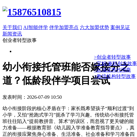
关于我们
AI智能伴学
伴学加盟亮点
六大加盟优势
案例见证
新闻资讯
创业者转型故事
>创业者转型故事
>宝妈/兼职创业故事
幼小衔接托管班能否嫁接分之
>区域优秀代理商
>教培机构转型故事
道？低龄段伴学项目尝试
发表时间：2026-07-09 10:50
幼小衔接阶段的核心矛盾在于：家长既希望孩子“顺利过渡”到
小学，又怕“抢跑式学习”扼杀了学习兴趣。传统幼小衔接托管
班往往陷入“提前教拼音、算术”的误区，而忽视了更关键的能
力准备——根据教育部《幼儿园入学准备教育指导要点》，真
正的衔接应聚焦身心准备、生活准备、社会准备和学习准备四