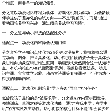
个维度，而非单一的知识储备。
分之道以动漫记忆课程为载体、游戏化机制为驱动，为低龄段
伴学提供了差异化的尝试方向——不是“提前教”，而是“通过
看动画培养学习兴趣，通过闯关养成学习习惯”。
一、分之道与幼小衔接的适配性分析
适配点一：动漫化内容降低认知门槛
分之道将学科知识点转化为5-8分钟动漫短片，将抽象概念通
过动画、图像、声音具象化。幼小衔接阶段的孩子处于具体形
象思维向抽象逻辑思维过渡期，动画形式天然契合这一认知特
点。有机构推出“3-8岁启蒙课”系列，涵盖拼音魔法课、幼儿
识字课、宝宝数学启蒙、动画古诗课等专项课程，可作为幼小
衔接的辅助内容。
适配点二：游戏化机制培养“学习兴趣”而非“学习任务”
低龄段孩子最怕的是“被要求学”。分之道APP内置拼图世界、
领地训练、单词对碰等游戏化功能，通过“在玩中学，在学中
玩”的方式激发主动性。幼小衔接的核心目标不是“学会多少知