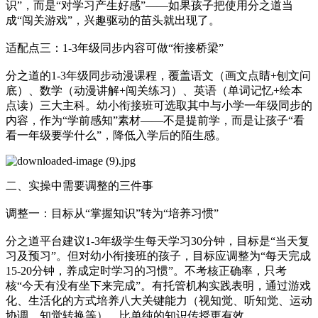
识”，而是“对学习产生好感”——如果孩子把使用分之道当
成“闯关游戏”，兴趣驱动的苗头就出现了。
适配点三：1-3年级同步内容可做“衔接桥梁”
分之道的1-3年级同步动漫课程，覆盖语文（画文点睛+刨文问
底）、数学（动漫讲解+闯关练习）、英语（单词记忆+绘本
点读）三大主科。幼小衔接班可选取其中与小学一年级同步的
内容，作为“学前感知”素材——不是提前学，而是让孩子“看
看一年级要学什么”，降低入学后的陌生感。
二、实操中需要调整的三件事
调整一：目标从“掌握知识”转为“培养习惯”
分之道平台建议1-3年级学生每天学习30分钟，目标是“当天复
习及预习”。但对幼小衔接班的孩子，目标应调整为“每天完成
15-20分钟，养成定时学习的习惯”。不考核正确率，只考
核“今天有没有坐下来完成”。有托管机构实践表明，通过游戏
化、生活化的方式培养八大关键能力（视知觉、听知觉、运动
协调、知觉转换等），比单纯的知识传授更有效。