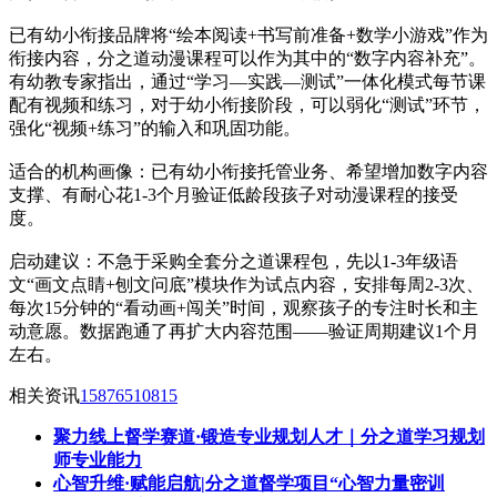
已有幼小衔接品牌将“绘本阅读+书写前准备+数学小游戏”作为
衔接内容，分之道动漫课程可以作为其中的“数字内容补充”。
有幼教专家指出，通过“学习—实践—测试”一体化模式每节课
配有视频和练习，对于幼小衔接阶段，可以弱化“测试”环节，
强化“视频+练习”的输入和巩固功能。
适合的机构画像：已有幼小衔接托管业务、希望增加数字内容
支撑、有耐心花1-3个月验证低龄段孩子对动漫课程的接受
度。
启动建议：不急于采购全套分之道课程包，先以1-3年级语
文“画文点睛+刨文问底”模块作为试点内容，安排每周2-3次、
每次15分钟的“看动画+闯关”时间，观察孩子的专注时长和主
动意愿。数据跑通了再扩大内容范围——验证周期建议1个月
左右。
相关资讯
15876510815
聚力线上督学赛道·锻造专业规划人才｜分之道学习规划
师专业能力
心智升维·赋能启航|分之道督学项目“心智力量密训