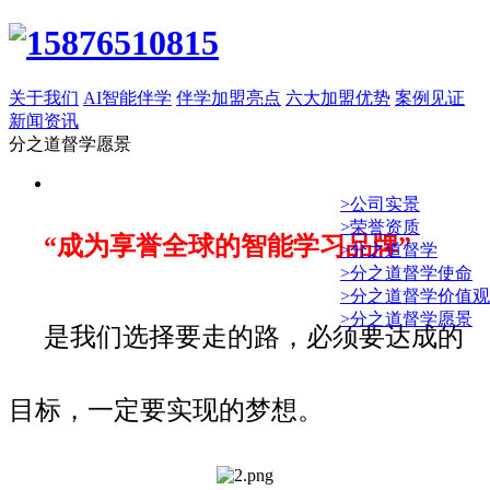
关于我们
AI智能伴学
伴学加盟亮点
六大加盟优势
案例见证
新闻资讯
分之道督学愿景
>公司实景
>荣誉资质
“成为享誉全球的智能学习品牌”
>分之道督学
>分之道督学使命
>分之道督学价值观
>分之道督学愿景
是我们选择要走的路，必须要达成的
目标，一定要实现的梦想。