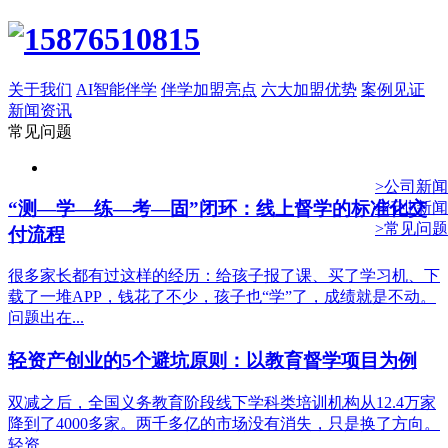
关于我们
AI智能伴学
伴学加盟亮点
六大加盟优势
案例见证
新闻资讯
常见问题
>公司新闻
“测—学—练—考—固”闭环：线上督学的标准化交
>行业新闻
>常见问题
付流程
很多家长都有过这样的经历：给孩子报了课、买了学习机、下
载了一堆APP，钱花了不少，孩子也“学”了，成绩就是不动。
问题出在...
轻资产创业的5个避坑原则：以教育督学项目为例
双减之后，全国义务教育阶段线下学科类培训机构从12.4万家
降到了4000多家。两千多亿的市场没有消失，只是换了方向。
轻资...