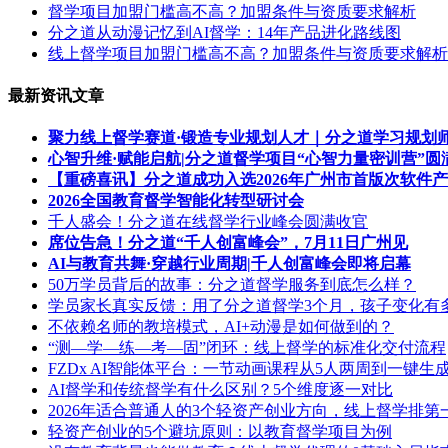
督学项目加盟门槛高不高？加盟条件与资质要求解析
分之道从动漫记忆到AI督学：14年产品进化路线图
线上督学项目加盟门槛高不高？加盟条件与资质要求解析
最新资讯文章
聚力线上督学赛道·锻造专业规划人才｜分之道学习规划
心智升维·赋能启航|分之道督学项目“心智力量密训营”圆
【重磅喜讯】分之道成功入选2026年广州市首版次软件
2026全国教育督学智能化转型研讨会
千人盛会！分之道在线督学行业峰会圆满收官
席位告急！分之道“千人创富峰会”，7月11日广州见
AI与教育共舞·穿越行业周期|千人创富峰会即将启幕
50万学员背后的故事：分之道督学服务到底怎么样？
学员家长真实反馈：用了分之道督学3个月，孩子变化有
不依赖名师的教培模式，AI+动漫是如何做到的？
“测—学—练—考—固”闭环：线上督学的标准化交付流程
FZDx AI智能体平台：一节动画课程从5人两周到一键生
AI督学和传统督学有什么区别？5个维度逐一对比
2026年适合普通人的3个轻资产创业方向，线上督学排第
轻资产创业的5个避坑原则：以教育督学项目为例