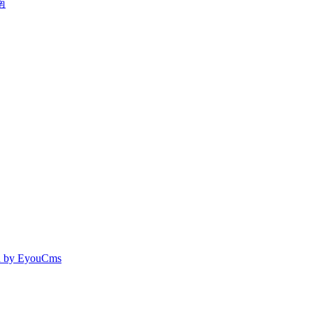
南
 by EyouCms