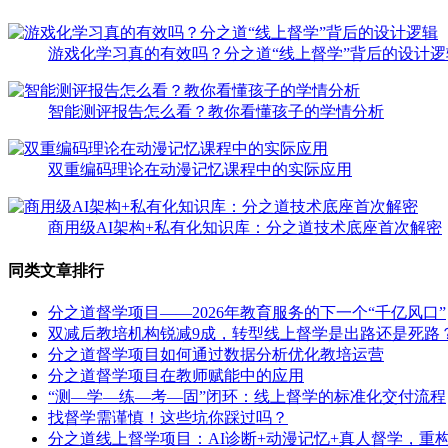
游戏化学习真的有效吗？分之道“线上督学”背后的设计逻
智能测评报告怎么看？教你看懂孩子的学情分析
双重编码理论在动漫记忆课程中的实际应用
商用级AI架构+私有化知识库：分之道技术底座首次解密
同类文章排行
分之道督学项目——2026年教育服务的下一个“千亿风口”
双减后教培机构锐减9成，转型线上督学是出路还是死路
分之道督学项目如何通过数据分析优化教培运营
分之道督学项目在教师赋能中的应用
“测—学—练—考—固”闭环：线上督学的标准化交付流程
找督学需谨慎！这些坑你踩过吗？
分之道线上督学项目：AI诊断+动漫记忆+真人督学，重构