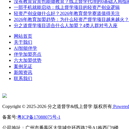
没有教育背景也能做教育？线上督学代理的0基础入局指
一部手机就能启动：线上督学项目的轻资产创业逻辑
轻资产创业做什么好？2026年教育督学赛道值得关注
2026年教育加盟趋势：为什么轻资产督学项目越来越火？
分之道督学项目适合什么人加盟？4类人群对号入座
网站首页
关于我们
AI智能伴学
伴学加盟亮点
六大加盟优势
案例见证
新闻资讯
联系我们
Copyright © 2025-2026 分之道督学&线上督学 版权所有
Powered
备案号:
粤ICP备17088075号-1
公司地址：广州市番禺区大学城中环西路7号A1栋西门9楼