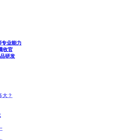
师专业能力
满收官
产品研发
多大？
成
一