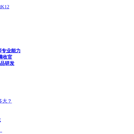
K12
师专业能力
满收官
产品研发
多大？
成
一