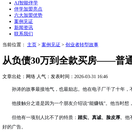
AI智能伴学
伴学加盟亮点
六大加盟优势
案例见证
新闻资讯
联系我们
当前位置：
主页
>
案例见证
>
创业者转型故事
从负债30万到全款买房——普
文章出处：网络
人气：
发表时间：2026-03-31 16:46
孙涛的故事最接地气，也最励志。他在电子厂干了十年，不
他接触分之道是因为一个朋友介绍说“能赚钱”。他当时想
但他有一项别人比不了的特质：
踏实、真诚、脸皮厚
。他
好的广告。