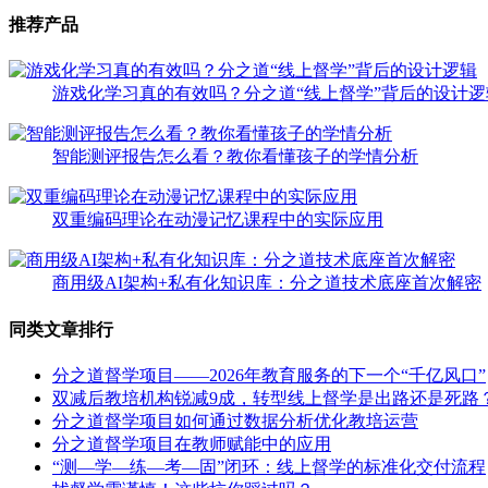
推荐产品
游戏化学习真的有效吗？分之道“线上督学”背后的设计逻
智能测评报告怎么看？教你看懂孩子的学情分析
双重编码理论在动漫记忆课程中的实际应用
商用级AI架构+私有化知识库：分之道技术底座首次解密
同类文章排行
分之道督学项目——2026年教育服务的下一个“千亿风口”
双减后教培机构锐减9成，转型线上督学是出路还是死路
分之道督学项目如何通过数据分析优化教培运营
分之道督学项目在教师赋能中的应用
“测—学—练—考—固”闭环：线上督学的标准化交付流程