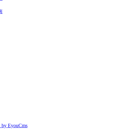
南
 by EyouCms