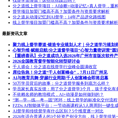
找督学需谨慎！这些坑你踩过吗？
分之道线上督学项目：AI诊断+动漫记忆+真人督学，重构
督学项目加盟门槛高不高？加盟条件与资质要求解析
分之道从动漫记忆到AI督学：14年产品进化路线图
线上督学项目加盟门槛高不高？加盟条件与资质要求解析
最新资讯文章
聚力线上督学赛道·锻造专业规划人才｜分之道学习规划
心智升维·赋能启航|分之道督学项目“心智力量密训营”圆
【重磅喜讯】分之道成功入选2026年广州市首版次软件
2026全国教育督学智能化转型研讨会
千人盛会！分之道在线督学行业峰会圆满收官
席位告急！分之道“千人创富峰会”，7月11日广州见
AI与教育共舞·穿越行业周期|千人创富峰会即将启幕
50万学员背后的故事：分之道督学服务到底怎么样？
学员家长真实反馈：用了分之道督学3个月，孩子变化有
不依赖名师的教培模式，AI+动漫是如何做到的？
“测—学—练—考—固”闭环：线上督学的标准化交付流程
FZDx AI智能体平台：一节动画课程从5人两周到一键生
AI督学和传统督学有什么区别？5个维度逐一对比
2026年适合普通人的3个轻资产创业方向，线上督学排第