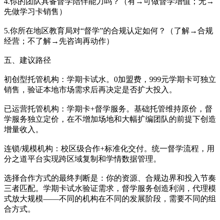
4.你的团队具备督学陪伴能力吗？（有→可做督学增值；无→
先做学习卡销售）
5.你所在地区教育局对“督学”的合规认定如何？（了解→合规
经营；不了解→先咨询再动作）
五、建议路径
初创型托管机构：学期卡试水。0加盟费，999元学期卡可独立
销售，验证本地市场需求后再决定是否扩大投入。
已运营托管机构：学期卡+督学服务。基础托管维持原价，督
学服务独立定价，在不增加场地和大幅扩编团队的前提下创造
增量收入。
连锁/规模机构：校区级合作+标准化交付。统一督学流程，用
分之道平台实现跨区域复制和学情数据管理。
选择合作方式的最终判断是：你的资源、合规边界和投入节奏
三者匹配。学期卡试水验证需求，督学服务创造利润，代理模
式放大规模——不同的机构在不同的发展阶段，需要不同的组
合方式。