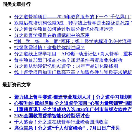
同类文章排行
分之道督学项目——2026年教育服务的下一个“千亿风口”
双减后教培机构锐减9成，转型线上督学是出路还是死路
分之道督学项目如何通过数据分析优化教培运营
分之道督学项目在教师赋能中的应用
“测—学—练—考—固”闭环：线上督学的标准化交付流程
找督学需谨慎！这些坑你踩过吗？
分之道线上督学项目：AI诊断+动漫记忆+真人督学，重构
督学项目加盟门槛高不高？加盟条件与资质要求解析
分之道从动漫记忆到AI督学：14年产品进化路线图
线上督学项目加盟门槛高不高？加盟条件与资质要求解析
最新资讯文章
聚力线上督学赛道·锻造专业规划人才｜分之道学习规划
心智升维·赋能启航|分之道督学项目“心智力量密训营”圆
【重磅喜讯】分之道成功入选2026年广州市首版次软件
2026全国教育督学智能化转型研讨会
千人盛会！分之道在线督学行业峰会圆满收官
席位告急！分之道“千人创富峰会”，7月11日广州见