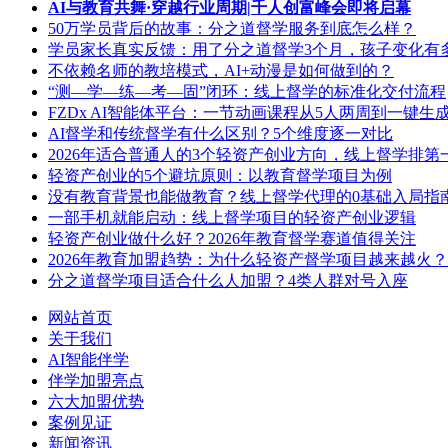
AI与教育共舞·穿越行业周期|千人创富峰会即将启幕
50万学员背后的故事：分之道督学服务到底怎么样？
学员家长真实反馈：用了分之道督学3个月，孩子变化有
不依赖名师的教培模式，AI+动漫是如何做到的？
“测—学—练—考—固”闭环：线上督学的标准化交付流程
FZDx AI智能体平台：一节动画课程从5人两周到一键生
AI督学和传统督学有什么区别？5个维度逐一对比
2026年适合普通人的3个轻资产创业方向，线上督学排第
轻资产创业的5个避坑原则：以教育督学项目为例
没有教育背景也能做教育？线上督学代理的0基础入局指
一部手机就能启动：线上督学项目的轻资产创业逻辑
轻资产创业做什么好？2026年教育督学赛道值得关注
2026年教育加盟趋势：为什么轻资产督学项目越来越火？
分之道督学项目适合什么人加盟？4类人群对号入座
网站首页
关于我们
AI智能伴学
伴学加盟亮点
六大加盟优势
案例见证
新闻资讯