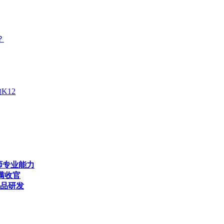
？
K12
师专业能力
满收官
产品研发