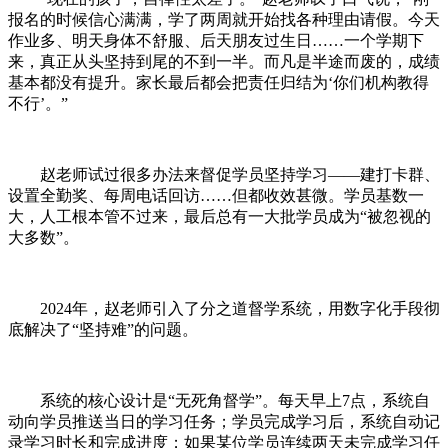
报名的时候信心满满，学了两周就开始找各种理由请假。今天
作业多、明天身体不舒服、后天朋友过生日……一个学期下
来，真正从头坚持到尾的不到一半。而凡是半途而废的，成绩
基本都没有提升。家长最后都会把责任归结为‘你们机构教得
不行’。”
赵老师试过很多办法来督促学员坚持学习——建打卡群、
设置全勤奖、每周电话回访……但都收效甚微。学员基数一
大，人工根本管不过来，最后总有一大批学员成为“被忽视的
大多数”。
2024年，赵老师引入了分之道督学系统，用数字化手段彻
底解决了“坚持难”的问题。
系统的核心设计是“无死角督学”。每天早上7点，系统自
动向学员推送当日的学习任务；学员完成学习后，系统自动记
录学习时长和完成进度；如果某位学员连续两天未完成学习任