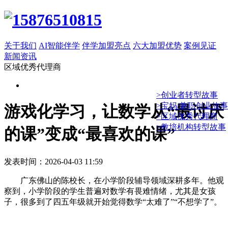
关于我们
AI智能伴学
伴学加盟亮点
六大加盟优势
案例见证
新闻资讯
区域优秀代理商
>创业者转型故事
>宝妈/兼职创业故事
游戏化学习，让数学从“最讨厌
>区域优秀代理商
>教培机构转型故事
的课”变成“最喜欢的课”
发表时间：2026-04-03 11:59
广东佛山的陈校长，在小学阶段辅导领域深耕多年。他观
察到，小学阶段的学生普遍对数学有畏难情绪，尤其是女孩
子，很多到了四五年级就开始觉得数学“太难了”“不想学了”。