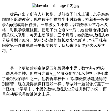
效果超出了所有人的预期。以前孩子们来上课，总是磨磨
蹭蹭不愿进教室；现在孩子们提前半小时就来，抢着开平板登
录App完成每日任务。三年级女生小陈，以前数学经常考不及
格，对数学极度抗拒。使用了分之道App后，她被领地训练的
闯关模式吸引，每天主动做题。三个月后，她的数学成绩从49
分提升到了81分。她的妈妈给陈校长发来消息说：“孩子现在
回家第一件事就是开平板学数学，我从来没见过她这么爱学
习。”
另一个更极致的案例是五年级男生小梁，数学基础很差，
上课总是走神。但在分之道App的游戏化学习环境中，他变成
了最积极的学生之一。他告诉陈校长：“以前做数学题觉得特
别痛苦，现在觉得就像打游戏一样，每做对一题就像打赢了一
个怪物。”学期末，小梁的数学成绩从52分提升到了74分，而
且主动要求暑假继续来上课。