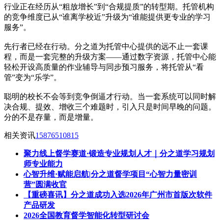
行业正在经历从“粗放增长”到“合规提质”的转型期。托管机构
的竞争维度已从“谁离学校近”升级为“谁能提供更专业的学习
服务”。
先行者已经在行动。分之道为托管中心提供的远不止一套课
程，而是一套完整的升级方案——通过数字资源，托管中心能
轻松开设高质量的作业辅导与同步预习服务，将托管从“看
管”变为“乐学”。
聪明的校长不会等到竞争倒逼才行动。当一套系统可以同时解
决合规、提效、增收三个难题时，引入只是时间早晚的问题。
分的不是存量，而是增量。
相关资讯
15876510815
聚力线上督学赛道·锻造专业规划人才｜分之道学习规划
师专业能力
心智升维·赋能启航|分之道督学项目“心智力量密训
营”圆满收官
【重磅喜讯】分之道成功入选2026年广州市首版次软件
产品研发
2026全国教育督学智能化转型研讨会