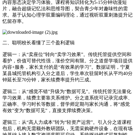
内容形态决定学习体验。课程将知识转化为5-15分钟动漫短
片，融合超级记忆法和思维导图，契合青少年对趣味性的需
求。基于认知心理学双重编码理论，通过视听双重刺激提升记
忆留存率。
二、聪明校长看懂了三个盈利逻辑
逻辑一：从“卖座位”转向“卖学习效果”。传统托管提供空间和
看护，价值可替代性强，涨价空间有限。分之道督学项目提供
内容+服务，家长支付的是“有效果的学习”。数据证明，宁夏
某县城托管机构引入分之道后，学生单次驻留时长从平均40分
钟延长至70分钟，家长续费率提升约三成。
逻辑二：从“感觉不错”升级为“数据可见”。传统托管无法量化
学习效果，续费主要靠关系维护。分之道系统可记录完成率、
正确率、学习时长等数据，督学师定期与家长沟通，将“感觉
有效”变为“数据可见”，直接支撑续费决策。
逻辑三：从“高人力成本”转为“轻资产运营”。引入分之道课程
包后，机构无需额外教研团队，无需采购硬件设备，在现有场
地基础上接入数字资源库即可启动。系统驱动模式可复制性