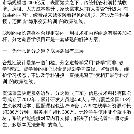
市场规模超2000亿元，表面繁荣之下，传统托管利润持续收
窄。房租、人力成本攀升，家长需求从“有人看管”升级为“有
效果的学习”，续费越来越依赖看得见的进步。若涉及学科讲
授，还面临“隐形变异培训”的政策红线。
聪明的校长选择在合规框架内，用技术和内容给原有服务加杠
杆。分之道督学项目正是一套成熟的解决方案。
一、为什么是分之道？底层逻辑有三层
合规性设计是第一道门槛。分之道督学采用“督学”而非“教
学”模式。督学师的核心职责是规划学习路径、监督进度、维
护学习状态，不涉及学科讲授，直接规避了“变相开展学科培
训”的政策红线。
资源覆盖决定服务边界。分之道（广东）信息技术科技有限公
司成立于2012年，累计研发人员超450人，平台覆盖全国113个
主流教材版本，匹配课程包达2506套，APP在线学习资源时长
超386万分钟，服务用户超过300万。无论学生使用哪个版本教
材，系统都能提供对应内容支撑，解决了传统托管“一师对多
生、多版本无法兼顾”的痛点。