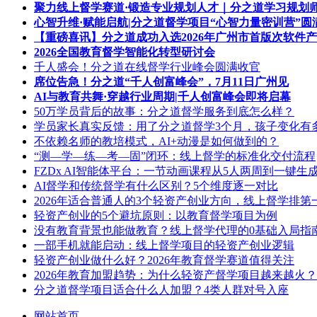
聚力线上督学赛道·锻造专业规划人才｜分之道学习规划
心智升维·赋能启航|分之道督学项目“心智力量密训营”圆
【重磅喜讯】分之道成功入选2026年广州市首版次软件
2026全国教育督学智能化转型研讨会
千人盛会！分之道在线督学行业峰会圆满收官
席位告急！分之道“千人创富峰会”，7月11日广州见
AI与教育共舞·穿越行业周期|千人创富峰会即将启幕
50万学员背后的故事：分之道督学服务到底怎么样？
学员家长真实反馈：用了分之道督学3个月，孩子变化有
不依赖名师的教培模式，AI+动漫是如何做到的？
“测—学—练—考—固”闭环：线上督学的标准化交付流程
FZDx AI智能体平台：一节动画课程从5人两周到一键生
AI督学和传统督学有什么区别？5个维度逐一对比
2026年适合普通人的3个轻资产创业方向，线上督学排第
轻资产创业的5个避坑原则：以教育督学项目为例
没有教育背景也能做教育？线上督学代理的0基础入局指
一部手机就能启动：线上督学项目的轻资产创业逻辑
轻资产创业做什么好？2026年教育督学赛道值得关注
2026年教育加盟趋势：为什么轻资产督学项目越来越火？
分之道督学项目适合什么人加盟？4类人群对号入座
网站首页