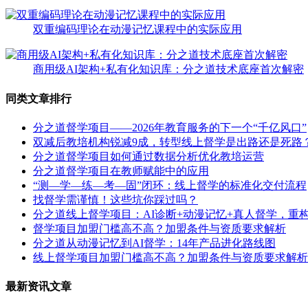
双重编码理论在动漫记忆课程中的实际应用
商用级AI架构+私有化知识库：分之道技术底座首次解密
同类文章排行
分之道督学项目——2026年教育服务的下一个“千亿风口”
双减后教培机构锐减9成，转型线上督学是出路还是死路
分之道督学项目如何通过数据分析优化教培运营
分之道督学项目在教师赋能中的应用
“测—学—练—考—固”闭环：线上督学的标准化交付流程
找督学需谨慎！这些坑你踩过吗？
分之道线上督学项目：AI诊断+动漫记忆+真人督学，重构
督学项目加盟门槛高不高？加盟条件与资质要求解析
分之道从动漫记忆到AI督学：14年产品进化路线图
线上督学项目加盟门槛高不高？加盟条件与资质要求解析
最新资讯文章