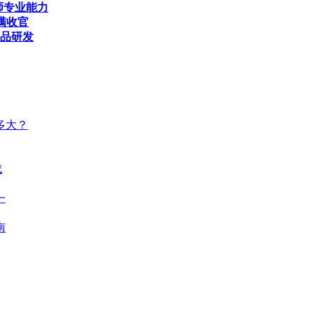
师专业能力
满收官
产品研发
多大？
成
一
南