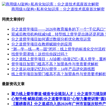
商用级AI架构+私有化知识库：分之道技术底座首次解密
同类文章排行
分之道督学项目——2026年教育服务的下一个“千亿风口”
双减后教培机构锐减9成，转型线上督学是出路还是死路
分之道督学项目如何通过数据分析优化教培运营
分之道督学项目在教师赋能中的应用
“测—学—练—考—固”闭环：线上督学的标准化交付流程
找督学需谨慎！这些坑你踩过吗？
分之道线上督学项目：AI诊断+动漫记忆+真人督学，重构
督学项目加盟门槛高不高？加盟条件与资质要求解析
分之道从动漫记忆到AI督学：14年产品进化路线图
线上督学项目加盟门槛高不高？加盟条件与资质要求解析
最新资讯文章
聚力线上督学赛道·锻造专业规划人才｜分之道学习规划
心智升维·赋能启航|分之道督学项目“心智力量密训营”圆
【重磅喜讯】分之道成功入选2026年广州市首版次软件