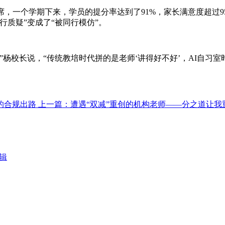
无虚席，一个学期下来，学员的提分率达到了91%，家长满意度超
质疑”变成了“被同行模仿”。
杨校长说，“传统教培时代拼的是老师‘讲得好不好’，AI自习室
的合规出路
上一篇：遭遇“双减”重创的机构老师——分之道让我
辑