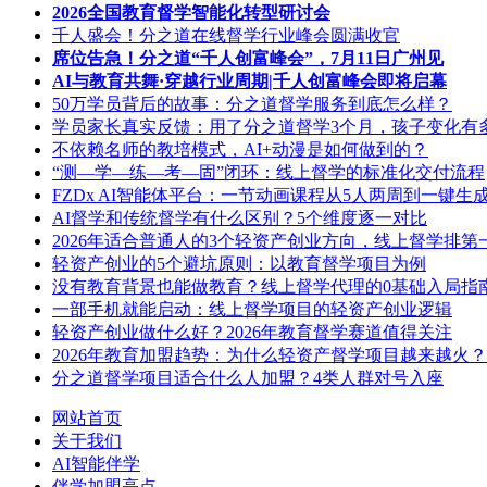
2026全国教育督学智能化转型研讨会
千人盛会！分之道在线督学行业峰会圆满收官
席位告急！分之道“千人创富峰会”，7月11日广州见
AI与教育共舞·穿越行业周期|千人创富峰会即将启幕
50万学员背后的故事：分之道督学服务到底怎么样？
学员家长真实反馈：用了分之道督学3个月，孩子变化有
不依赖名师的教培模式，AI+动漫是如何做到的？
“测—学—练—考—固”闭环：线上督学的标准化交付流程
FZDx AI智能体平台：一节动画课程从5人两周到一键生
AI督学和传统督学有什么区别？5个维度逐一对比
2026年适合普通人的3个轻资产创业方向，线上督学排第
轻资产创业的5个避坑原则：以教育督学项目为例
没有教育背景也能做教育？线上督学代理的0基础入局指
一部手机就能启动：线上督学项目的轻资产创业逻辑
轻资产创业做什么好？2026年教育督学赛道值得关注
2026年教育加盟趋势：为什么轻资产督学项目越来越火？
分之道督学项目适合什么人加盟？4类人群对号入座
网站首页
关于我们
AI智能伴学
伴学加盟亮点