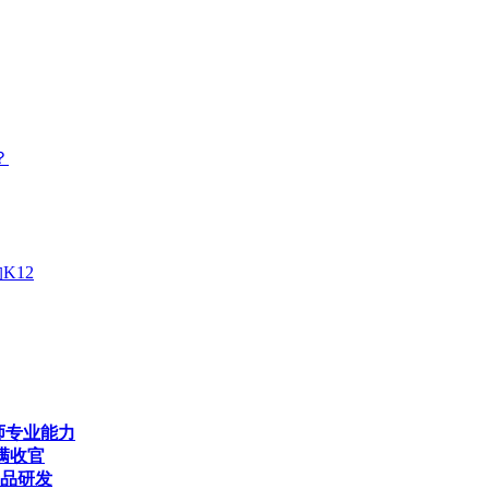
？
K12
师专业能力
满收官
产品研发