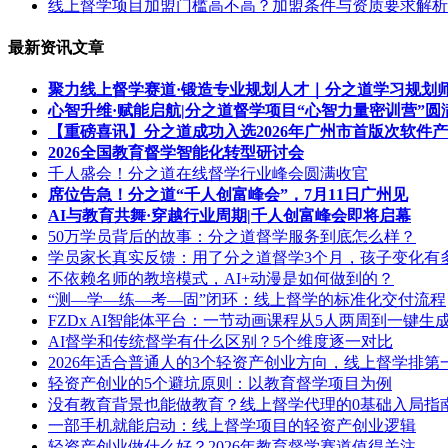
线上督学项目加盟门槛高不高？加盟条件与资质要求解析
最新资讯文章
聚力线上督学赛道·锻造专业规划人才｜分之道学习规划
心智升维·赋能启航|分之道督学项目“心智力量密训营”圆
【重磅喜讯】分之道成功入选2026年广州市首版次软件
2026全国教育督学智能化转型研讨会
千人盛会！分之道在线督学行业峰会圆满收官
席位告急！分之道“千人创富峰会”，7月11日广州见
AI与教育共舞·穿越行业周期|千人创富峰会即将启幕
50万学员背后的故事：分之道督学服务到底怎么样？
学员家长真实反馈：用了分之道督学3个月，孩子变化有
不依赖名师的教培模式，AI+动漫是如何做到的？
“测—学—练—考—固”闭环：线上督学的标准化交付流程
FZDx AI智能体平台：一节动画课程从5人两周到一键生
AI督学和传统督学有什么区别？5个维度逐一对比
2026年适合普通人的3个轻资产创业方向，线上督学排第
轻资产创业的5个避坑原则：以教育督学项目为例
没有教育背景也能做教育？线上督学代理的0基础入局指
一部手机就能启动：线上督学项目的轻资产创业逻辑
轻资产创业做什么好？2026年教育督学赛道值得关注