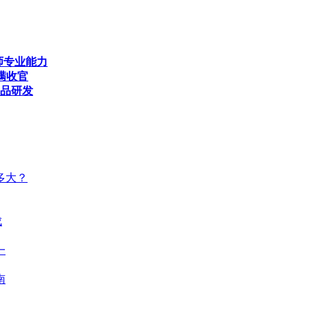
师专业能力
满收官
产品研发
多大？
成
一
南