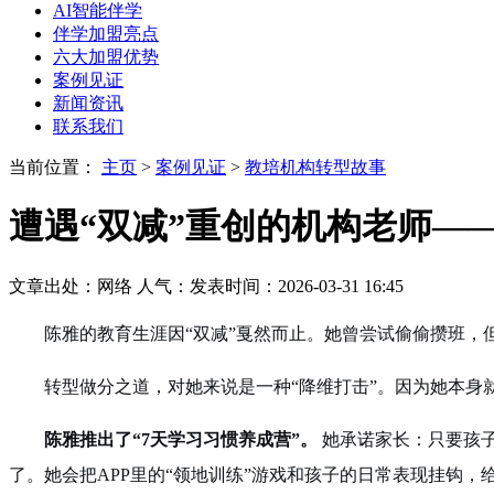
AI智能伴学
伴学加盟亮点
六大加盟优势
案例见证
新闻资讯
联系我们
当前位置：
主页
>
案例见证
>
教培机构转型故事
遭遇“双减”重创的机构老师—
文章出处：网络
人气：
发表时间：2026-03-31 16:45
陈雅的教育生涯因“双减”戛然而止。她曾尝试偷偷攒班，
转型做分之道，对她来说是一种“降维打击”。因为她本
陈雅推出了“7天学习习惯养成营”。
她承诺家长：只要孩子
了。她会把APP里的“领地训练”游戏和孩子的日常表现挂钩，