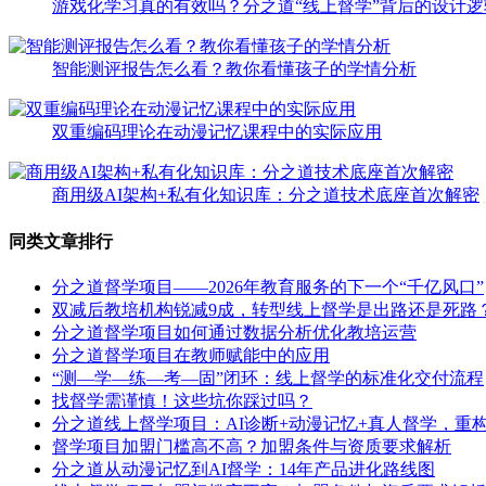
游戏化学习真的有效吗？分之道“线上督学”背后的设计逻
智能测评报告怎么看？教你看懂孩子的学情分析
双重编码理论在动漫记忆课程中的实际应用
商用级AI架构+私有化知识库：分之道技术底座首次解密
同类文章排行
分之道督学项目——2026年教育服务的下一个“千亿风口”
双减后教培机构锐减9成，转型线上督学是出路还是死路
分之道督学项目如何通过数据分析优化教培运营
分之道督学项目在教师赋能中的应用
“测—学—练—考—固”闭环：线上督学的标准化交付流程
找督学需谨慎！这些坑你踩过吗？
分之道线上督学项目：AI诊断+动漫记忆+真人督学，重构
督学项目加盟门槛高不高？加盟条件与资质要求解析
分之道从动漫记忆到AI督学：14年产品进化路线图