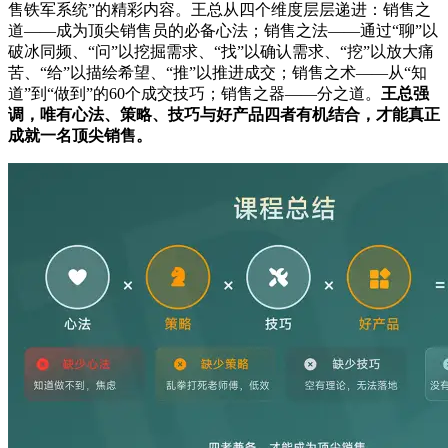
售铁军系统”的精彩内容。王总从四个维度层层递进：销售之
道——成为顶尖销售员的必备心法；销售之法——通过“聊”以
破冰同频、“问”以挖掘需求、“找”以确认需求、“挖”以放大痛
苦、“给”以描绘希望、“推”以推进成交；销售之术——从“知
道”到“做到”的60个成交技巧；销售之器——分之道。
王总强
调，唯有心法、策略、技巧与好产品四者有机结合，才能真正
成就一名顶尖销售。