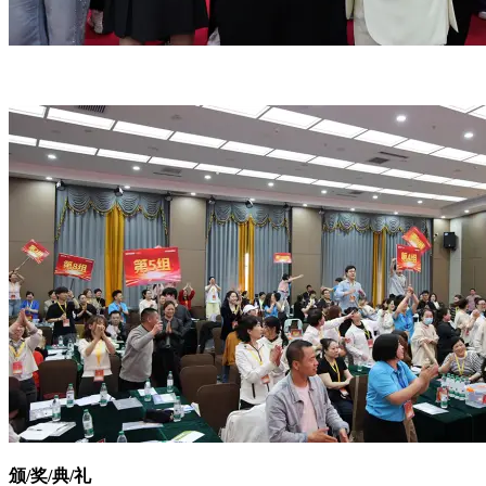
颁/奖/典/礼