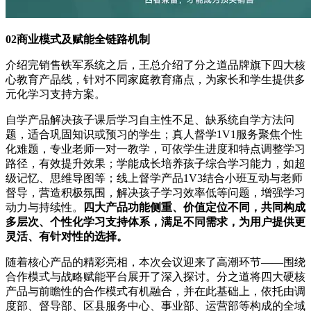
02商业模式及赋能全链路机制
介绍完销售铁军系统之后，王总介绍了分之道品牌旗下四大核
心教育产品线，针对不同家庭教育痛点，为家长和学生提供多
元化学习支持方案。
自学产品解决孩子课后学习自主性不足、缺系统自学方法问
题，适合巩固知识或预习的学生；真人督学1V1服务聚焦个性
化难题，专业老师一对一教学，可依学生进度和特点调整学习
路径，有效提升效果；学能成长培养孩子综合学习能力，如超
级记忆、思维导图等；线上督学产品1V3结合小班互动与老师
督导，营造积极氛围，解决孩子学习效率低等问题，增强学习
动力与持续性。
四大产品功能侧重、价值定位不同，共同构成
多层次、个性化学习支持体系，满足不同需求，为用户提供更
灵活、有针对性的选择。
随着核心产品的精彩亮相，本次会议迎来了高潮环节——围绕
合作模式与战略赋能平台展开了深入探讨。分之道将四大硬核
产品与前瞻性的合作模式有机融合，并在此基础上，依托由调
度部、督导部、区县服务中心、事业部、运营部等构成的全域