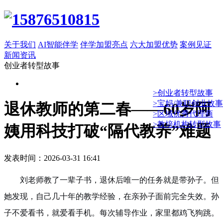
关于我们
AI智能伴学
伴学加盟亮点
六大加盟优势
案例见证
新闻资讯
创业者转型故事
>创业者转型故事
>宝妈/兼职创业故事
退休教师的第二春——60岁阿
>区域优秀代理商
>教培机构转型故事
姨用科技打破“隔代教养”难题
发表时间：2026-03-31 16:41
刘老师教了一辈子书，退休后唯一的任务就是带孙子。但
她发现，自己几十年的教学经验，在亲孙子面前完全失效。孙
子不爱看书，就爱看手机。每次辅导作业，家里都鸡飞狗跳。