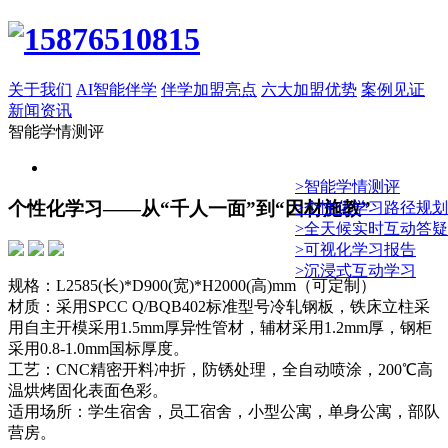
关于我们
AI智能伴学
伴学加盟亮点
六大加盟优势
案例见证
新闻资讯
智能学情测评
>智能学情测评
个性化学习——从“千人一面”到“因材施教”
>个性化学习路径规划
>全天候实时互动答疑
>可视化学习报告
>沉浸式互动学习
规格：L2585(长)*D900(宽)*H2000(高)mm（可定制）
材质：采用SPCC Q/BQB402标准型号冷轧钢板，铁床立柱采
用自主开模采用1.5mm厚异性管材，辅材采用1.2mm厚，钢柜
采用0.8-1.0mm国标厚度。
工艺：CNC精密开料冲折，防锈处理，全自动喷涂，200℃高
温烘烤固化表面色彩。
适用场所：学生宿舍，员工宿舍，小型公寓，单身公寓，部队
营房。