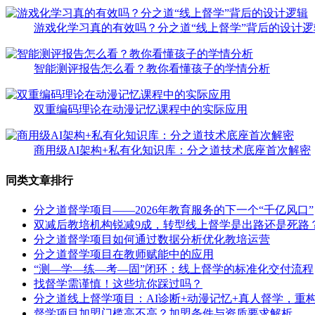
游戏化学习真的有效吗？分之道“线上督学”背后的设计逻
智能测评报告怎么看？教你看懂孩子的学情分析
双重编码理论在动漫记忆课程中的实际应用
商用级AI架构+私有化知识库：分之道技术底座首次解密
同类文章排行
分之道督学项目——2026年教育服务的下一个“千亿风口”
双减后教培机构锐减9成，转型线上督学是出路还是死路
分之道督学项目如何通过数据分析优化教培运营
分之道督学项目在教师赋能中的应用
“测—学—练—考—固”闭环：线上督学的标准化交付流程
找督学需谨慎！这些坑你踩过吗？
分之道线上督学项目：AI诊断+动漫记忆+真人督学，重构
督学项目加盟门槛高不高？加盟条件与资质要求解析