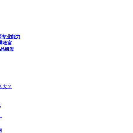
师专业能力
满收官
产品研发
多大？
成
一
南