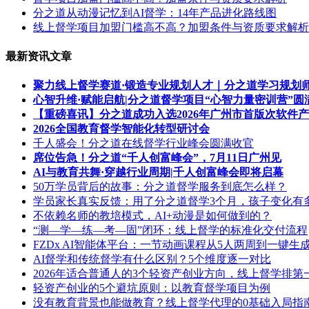
分之道从动漫记忆到AI督学：14年产品进化路线图
线上督学项目加盟门槛高不高？加盟条件与资质要求解析
最新资讯文章
聚力线上督学赛道·锻造专业规划人才｜分之道学习规划
心智升维·赋能启航|分之道督学项目“心智力量密训营”圆
【重磅喜讯】分之道成功入选2026年广州市首版次软件
2026全国教育督学智能化转型研讨会
千人盛会！分之道在线督学行业峰会圆满收官
席位告急！分之道“千人创富峰会”，7月11日广州见
AI与教育共舞·穿越行业周期|千人创富峰会即将启幕
50万学员背后的故事：分之道督学服务到底怎么样？
学员家长真实反馈：用了分之道督学3个月，孩子变化有
不依赖名师的教培模式，AI+动漫是如何做到的？
“测—学—练—考—固”闭环：线上督学的标准化交付流程
FZDx AI智能体平台：一节动画课程从5人两周到一键生
AI督学和传统督学有什么区别？5个维度逐一对比
2026年适合普通人的3个轻资产创业方向，线上督学排第
轻资产创业的5个避坑原则：以教育督学项目为例
没有教育背景也能做教育？线上督学代理的0基础入局指