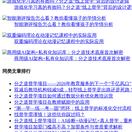
游戏化学习真的有效吗？分之道“线上督学”背后的设计逻
智能测评报告怎么看？教你看懂孩子的学情分析
双重编码理论在动漫记忆课程中的实际应用
商用级AI架构+私有化知识库：分之道技术底座首次解密
同类文章排行
分之道督学项目——2026年教育服务的下一个“千亿风口”
双减后教培机构锐减9成，转型线上督学是出路还是死路
分之道督学项目如何通过数据分析优化教培运营
分之道督学项目在教师赋能中的应用
“测—学—练—考—固”闭环：线上督学的标准化交付流程
找督学需谨慎！这些坑你踩过吗？
分之道线上督学项目：AI诊断+动漫记忆+真人督学，重构
督学项目加盟门槛高不高？加盟条件与资质要求解析