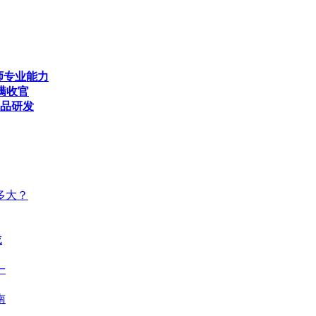
师专业能力
满收官
产品研发
多大？
成
一
南