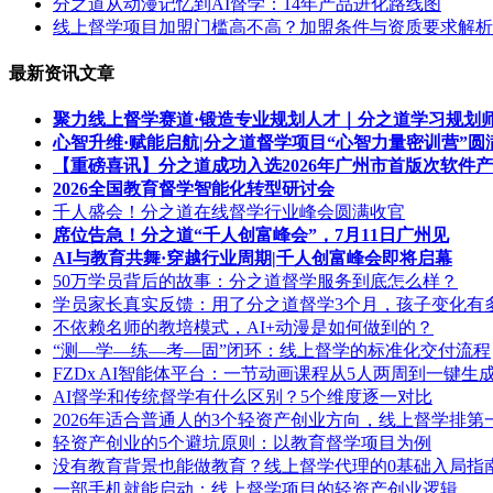
分之道从动漫记忆到AI督学：14年产品进化路线图
线上督学项目加盟门槛高不高？加盟条件与资质要求解析
最新资讯文章
聚力线上督学赛道·锻造专业规划人才｜分之道学习规划
心智升维·赋能启航|分之道督学项目“心智力量密训营”圆
【重磅喜讯】分之道成功入选2026年广州市首版次软件
2026全国教育督学智能化转型研讨会
千人盛会！分之道在线督学行业峰会圆满收官
席位告急！分之道“千人创富峰会”，7月11日广州见
AI与教育共舞·穿越行业周期|千人创富峰会即将启幕
50万学员背后的故事：分之道督学服务到底怎么样？
学员家长真实反馈：用了分之道督学3个月，孩子变化有
不依赖名师的教培模式，AI+动漫是如何做到的？
“测—学—练—考—固”闭环：线上督学的标准化交付流程
FZDx AI智能体平台：一节动画课程从5人两周到一键生
AI督学和传统督学有什么区别？5个维度逐一对比
2026年适合普通人的3个轻资产创业方向，线上督学排第
轻资产创业的5个避坑原则：以教育督学项目为例
没有教育背景也能做教育？线上督学代理的0基础入局指
一部手机就能启动：线上督学项目的轻资产创业逻辑