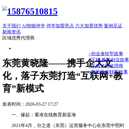
关于我们
AI智能伴学
伴学加盟亮点
六大加盟优势
案例见证
新闻资讯
区域优秀代理商
>创业者转型故事
>宝妈/兼职创业故事
东莞黄晓隆——携手企大文
>区域优秀代理商
>教培机构转型故事
化，落子东莞打造“互联网+教
育”新模式
发表时间：2026-03-27 17:27
一、缘起：看准在线教育新蓝海
2021年4月，分之道（东莞）运营服务中心在东莞中熙时