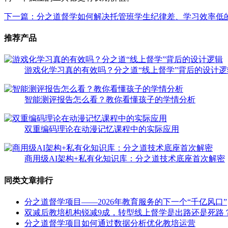
下一篇：分之道督学如何解决托管班学生纪律差、学习效率低
推荐产品
游戏化学习真的有效吗？分之道“线上督学”背后的设计逻
智能测评报告怎么看？教你看懂孩子的学情分析
双重编码理论在动漫记忆课程中的实际应用
商用级AI架构+私有化知识库：分之道技术底座首次解密
同类文章排行
分之道督学项目——2026年教育服务的下一个“千亿风口”
双减后教培机构锐减9成，转型线上督学是出路还是死路
分之道督学项目如何通过数据分析优化教培运营