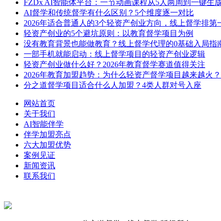
FZDx AI智能体平台：一节动画课程从5人两周到一键生
AI督学和传统督学有什么区别？5个维度逐一对比
2026年适合普通人的3个轻资产创业方向，线上督学排第
轻资产创业的5个避坑原则：以教育督学项目为例
没有教育背景也能做教育？线上督学代理的0基础入局指
一部手机就能启动：线上督学项目的轻资产创业逻辑
轻资产创业做什么好？2026年教育督学赛道值得关注
2026年教育加盟趋势：为什么轻资产督学项目越来越火？
分之道督学项目适合什么人加盟？4类人群对号入座
网站首页
关于我们
AI智能伴学
伴学加盟亮点
六大加盟优势
案例见证
新闻资讯
联系我们