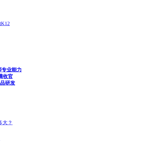
K12
师专业能力
满收官
产品研发
多大？