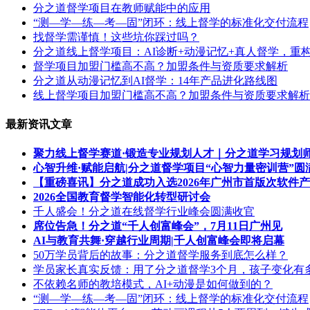
分之道督学项目在教师赋能中的应用
“测—学—练—考—固”闭环：线上督学的标准化交付流程
找督学需谨慎！这些坑你踩过吗？
分之道线上督学项目：AI诊断+动漫记忆+真人督学，重构
督学项目加盟门槛高不高？加盟条件与资质要求解析
分之道从动漫记忆到AI督学：14年产品进化路线图
线上督学项目加盟门槛高不高？加盟条件与资质要求解析
最新资讯文章
聚力线上督学赛道·锻造专业规划人才｜分之道学习规划
心智升维·赋能启航|分之道督学项目“心智力量密训营”圆
【重磅喜讯】分之道成功入选2026年广州市首版次软件
2026全国教育督学智能化转型研讨会
千人盛会！分之道在线督学行业峰会圆满收官
席位告急！分之道“千人创富峰会”，7月11日广州见
AI与教育共舞·穿越行业周期|千人创富峰会即将启幕
50万学员背后的故事：分之道督学服务到底怎么样？
学员家长真实反馈：用了分之道督学3个月，孩子变化有
不依赖名师的教培模式，AI+动漫是如何做到的？
“测—学—练—考—固”闭环：线上督学的标准化交付流程