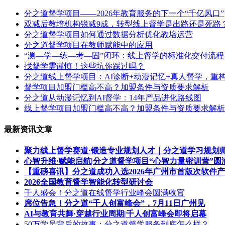
分之道督学项目——2026年教育服务的下一个“千亿风口”
双减后教培机构锐减9成，转型线上督学是出路还是死路
分之道督学项目如何通过数据分析优化教培运营
分之道督学项目在教师赋能中的应用
“测—学—练—考—固”闭环：线上督学的标准化交付流程
找督学需谨慎！这些坑你踩过吗？
分之道线上督学项目：AI诊断+动漫记忆+真人督学，重构
督学项目加盟门槛高不高？加盟条件与资质要求解析
分之道从动漫记忆到AI督学：14年产品进化路线图
线上督学项目加盟门槛高不高？加盟条件与资质要求解析
最新资讯文章
聚力线上督学赛道·锻造专业规划人才｜分之道学习规划
心智升维·赋能启航|分之道督学项目“心智力量密训营”圆
【重磅喜讯】分之道成功入选2026年广州市首版次软件
2026全国教育督学智能化转型研讨会
千人盛会！分之道在线督学行业峰会圆满收官
席位告急！分之道“千人创富峰会”，7月11日广州见
AI与教育共舞·穿越行业周期|千人创富峰会即将启幕
50万学员背后的故事：分之道督学服务到底怎么样？