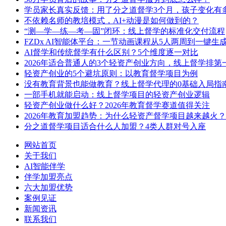
学员家长真实反馈：用了分之道督学3个月，孩子变化有
不依赖名师的教培模式，AI+动漫是如何做到的？
“测—学—练—考—固”闭环：线上督学的标准化交付流程
FZDx AI智能体平台：一节动画课程从5人两周到一键生
AI督学和传统督学有什么区别？5个维度逐一对比
2026年适合普通人的3个轻资产创业方向，线上督学排第
轻资产创业的5个避坑原则：以教育督学项目为例
没有教育背景也能做教育？线上督学代理的0基础入局指
一部手机就能启动：线上督学项目的轻资产创业逻辑
轻资产创业做什么好？2026年教育督学赛道值得关注
2026年教育加盟趋势：为什么轻资产督学项目越来越火？
分之道督学项目适合什么人加盟？4类人群对号入座
网站首页
关于我们
AI智能伴学
伴学加盟亮点
六大加盟优势
案例见证
新闻资讯
联系我们