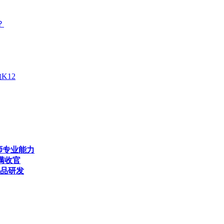
？
K12
师专业能力
满收官
产品研发