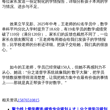
每位家长发送一份定制化的学情报告，详细分析孩子本周的学
习情况、进步与不足。
效果立竿见影。2025年中考，王老师的82名学员中，数学
单科平均分比入学时提升了18.6分，有19名学员的数学成绩突
破了110分（满分120分）。家长们的反馈也截然不同了，一位
家长在朋友圈写道：“王老师每周都会给我们发孩子的学情报
告，比学校老师的分析还详细。把孩子交给她，我们真的很放
心。”
如今的王老师，学员已经突破150人，但她不再感到力不
从心。她说：“分之道督学系统就像我的‘数字大脑’，把学员
学情数据整理得清清楚楚，让我把精力集中在最有价值的事情
上——那就是真正帮孩子学好数学。”
相关资讯
15876510815
聚力线上督学赛道·锻造专业规划人才｜分之道学习规划