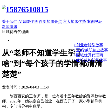
关于我们
AI智能伴学
伴学加盟亮点
六大加盟优势
案例见证
新闻资讯
区域优秀代理商
>创业者转型故事
>宝妈/兼职创业故事
从“老师不知道学生学了
>区域优秀代理商
>教培机构转型故事
啥”到“每个孩子的学情都清清
楚楚”
发表时间：2026-04-03 11:58
陕西西安的王老师，是一位有着十五年教龄的资深数学教
师。2023年，她决定自己创业，在西安开了一家小型辅导机
构，专门辅导初中数学。