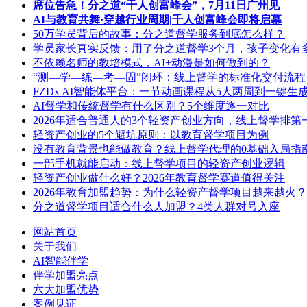
席位告急！分之道“千人创富峰会”，7月11日广州见
AI与教育共舞·穿越行业周期|千人创富峰会即将启幕
50万学员背后的故事：分之道督学服务到底怎么样？
学员家长真实反馈：用了分之道督学3个月，孩子变化有
不依赖名师的教培模式，AI+动漫是如何做到的？
“测—学—练—考—固”闭环：线上督学的标准化交付流程
FZDx AI智能体平台：一节动画课程从5人两周到一键生
AI督学和传统督学有什么区别？5个维度逐一对比
2026年适合普通人的3个轻资产创业方向，线上督学排第
轻资产创业的5个避坑原则：以教育督学项目为例
没有教育背景也能做教育？线上督学代理的0基础入局指
一部手机就能启动：线上督学项目的轻资产创业逻辑
轻资产创业做什么好？2026年教育督学赛道值得关注
2026年教育加盟趋势：为什么轻资产督学项目越来越火？
分之道督学项目适合什么人加盟？4类人群对号入座
网站首页
关于我们
AI智能伴学
伴学加盟亮点
六大加盟优势
案例见证