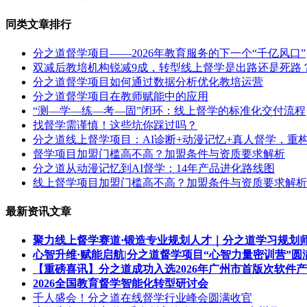
同类文章排行
分之道督学项目——2026年教育服务的下一个“千亿风口”
双减后教培机构锐减9成，转型线上督学是出路还是死路
分之道督学项目如何通过数据分析优化教培运营
分之道督学项目在教师赋能中的应用
“测—学—练—考—固”闭环：线上督学的标准化交付流程
找督学需谨慎！这些坑你踩过吗？
分之道线上督学项目：AI诊断+动漫记忆+真人督学，重构
督学项目加盟门槛高不高？加盟条件与资质要求解析
分之道从动漫记忆到AI督学：14年产品进化路线图
线上督学项目加盟门槛高不高？加盟条件与资质要求解析
最新资讯文章
聚力线上督学赛道·锻造专业规划人才｜分之道学习规划
心智升维·赋能启航|分之道督学项目“心智力量密训营”圆
【重磅喜讯】分之道成功入选2026年广州市首版次软件
2026全国教育督学智能化转型研讨会
千人盛会！分之道在线督学行业峰会圆满收官