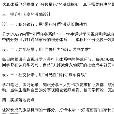
这套体系已经提供了“分数量化”的基础框架，真正需要解决的是
三、提升打卡率的激励设计
设计一：积分银行，用“累积分币”激活长期动力
分之道APP内置“分币任务系统”——学生通过学习视频和完
中的分数可以打通到家长的积分体系——累积1000分兑换一次
设计二：共学场景，用“同侪压力”替代“强制要求”
每日的腾讯会议视频学习是打卡体系中的关键环节。每晚19:4
同学都在认真学习时，自己“关掉摄像头偷懒”的社会成本就变
设计三：社交反馈，用“可见性”替代“孤军奋战”
学习笔记、练习记录、知识分享三大打卡项要求拍照发群，核
动。当学生看到自己的分享视频被老师点赞、被同学评论，完成
四、实操落地要点
让家长成为激励机制的一部分。打卡体系中“灯塔宣言”由家长完