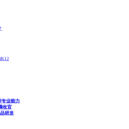
？
K12
师专业能力
满收官
产品研发