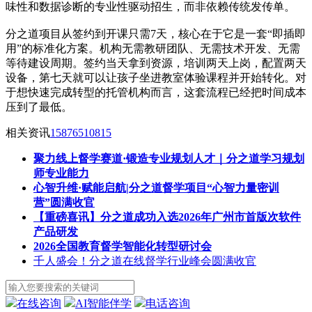
味性和数据诊断的专业性驱动招生，而非依赖传统发传单。
分之道项目从签约到开课只需7天，核心在于它是一套“即插即
用”的标准化方案。机构无需教研团队、无需技术开发、无需
等待建设周期。签约当天拿到资源，培训两天上岗，配置两天
设备，第七天就可以让孩子坐进教室体验课程并开始转化。对
于想快速完成转型的托管机构而言，这套流程已经把时间成本
压到了最低。
相关资讯
15876510815
聚力线上督学赛道·锻造专业规划人才｜分之道学习规划
师专业能力
心智升维·赋能启航|分之道督学项目“心智力量密训
营”圆满收官
【重磅喜讯】分之道成功入选2026年广州市首版次软件
产品研发
2026全国教育督学智能化转型研讨会
千人盛会！分之道在线督学行业峰会圆满收官
在线咨询
AI智能伴学
电话咨询