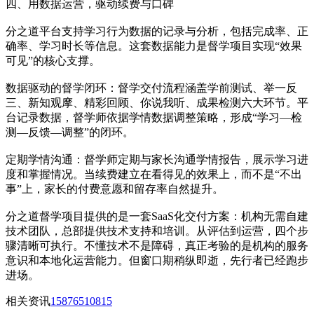
四、用数据运营，驱动续费与口碑
分之道平台支持学习行为数据的记录与分析，包括完成率、正
确率、学习时长等信息。这套数据能力是督学项目实现“效果
可见”的核心支撑。
数据驱动的督学闭环：督学交付流程涵盖学前测试、举一反
三、新知观摩、精彩回顾、你说我听、成果检测六大环节。平
台记录数据，督学师依据学情数据调整策略，形成“学习—检
测—反馈—调整”的闭环。
定期学情沟通：督学师定期与家长沟通学情报告，展示学习进
度和掌握情况。当续费建立在看得见的效果上，而不是“不出
事”上，家长的付费意愿和留存率自然提升。
分之道督学项目提供的是一套SaaS化交付方案：机构无需自建
技术团队，总部提供技术支持和培训。从评估到运营，四个步
骤清晰可执行。不懂技术不是障碍，真正考验的是机构的服务
意识和本地化运营能力。但窗口期稍纵即逝，先行者已经跑步
进场。
相关资讯
15876510815