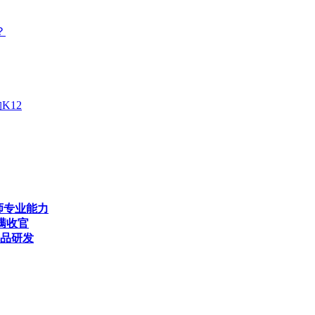
？
K12
师专业能力
满收官
产品研发