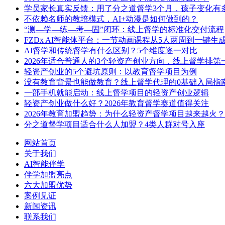
学员家长真实反馈：用了分之道督学3个月，孩子变化有
不依赖名师的教培模式，AI+动漫是如何做到的？
“测—学—练—考—固”闭环：线上督学的标准化交付流程
FZDx AI智能体平台：一节动画课程从5人两周到一键生
AI督学和传统督学有什么区别？5个维度逐一对比
2026年适合普通人的3个轻资产创业方向，线上督学排第
轻资产创业的5个避坑原则：以教育督学项目为例
没有教育背景也能做教育？线上督学代理的0基础入局指
一部手机就能启动：线上督学项目的轻资产创业逻辑
轻资产创业做什么好？2026年教育督学赛道值得关注
2026年教育加盟趋势：为什么轻资产督学项目越来越火？
分之道督学项目适合什么人加盟？4类人群对号入座
网站首页
关于我们
AI智能伴学
伴学加盟亮点
六大加盟优势
案例见证
新闻资讯
联系我们