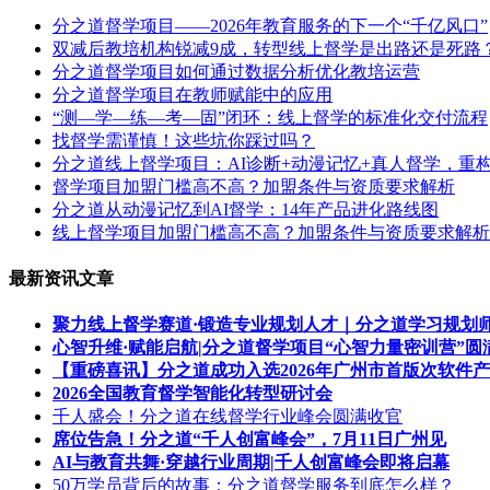
分之道督学项目——2026年教育服务的下一个“千亿风口”
双减后教培机构锐减9成，转型线上督学是出路还是死路
分之道督学项目如何通过数据分析优化教培运营
分之道督学项目在教师赋能中的应用
“测—学—练—考—固”闭环：线上督学的标准化交付流程
找督学需谨慎！这些坑你踩过吗？
分之道线上督学项目：AI诊断+动漫记忆+真人督学，重构
督学项目加盟门槛高不高？加盟条件与资质要求解析
分之道从动漫记忆到AI督学：14年产品进化路线图
线上督学项目加盟门槛高不高？加盟条件与资质要求解析
最新资讯文章
聚力线上督学赛道·锻造专业规划人才｜分之道学习规划
心智升维·赋能启航|分之道督学项目“心智力量密训营”圆
【重磅喜讯】分之道成功入选2026年广州市首版次软件
2026全国教育督学智能化转型研讨会
千人盛会！分之道在线督学行业峰会圆满收官
席位告急！分之道“千人创富峰会”，7月11日广州见
AI与教育共舞·穿越行业周期|千人创富峰会即将启幕
50万学员背后的故事：分之道督学服务到底怎么样？