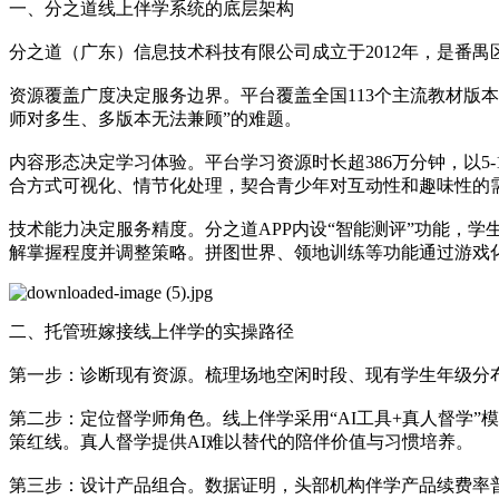
一、分之道线上伴学系统的底层架构
分之道（广东）信息技术科技有限公司成立于2012年，是番
资源覆盖广度决定服务边界。平台覆盖全国113个主流教材版
师对多生、多版本无法兼顾”的难题。
内容形态决定学习体验。平台学习资源时长超386万分钟，以
合方式可视化、情节化处理，契合青少年对互动性和趣味性的
技术能力决定服务精度。分之道APP内设“智能测评”功能，
解掌握程度并调整策略。拼图世界、领地训练等功能通过游戏
二、托管班嫁接线上伴学的实操路径
第一步：诊断现有资源。梳理场地空闲时段、现有学生年级分
第二步：定位督学师角色。线上伴学采用“AI工具+真人督学
策红线。真人督学提供AI难以替代的陪伴价值与习惯培养。
第三步：设计产品组合。数据证明，头部机构伴学产品续费率普