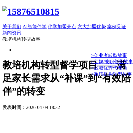
关于我们
AI智能伴学
伴学加盟亮点
六大加盟优势
案例见证
新闻资讯
教培机构转型故事
>创业者转型故事
>宝妈/兼职创业故事
教培机构转型督学项目——满
>区域优秀代理商
>教培机构转型故事
足家长需求从“补课”到“有效陪
伴”的转变
发表时间：2026-04-09 18:32