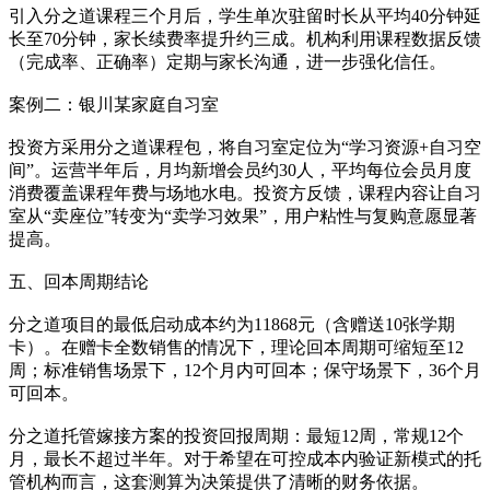
引入分之道课程三个月后，学生单次驻留时长从平均40分钟延
长至70分钟，家长续费率提升约三成。机构利用课程数据反馈
（完成率、正确率）定期与家长沟通，进一步强化信任。
案例二：银川某家庭自习室
投资方采用分之道课程包，将自习室定位为“学习资源+自习空
间”。运营半年后，月均新增会员约30人，平均每位会员月度
消费覆盖课程年费与场地水电。投资方反馈，课程内容让自习
室从“卖座位”转变为“卖学习效果”，用户粘性与复购意愿显著
提高。
五、回本周期结论
分之道项目的最低启动成本约为11868元（含赠送10张学期
卡）。在赠卡全数销售的情况下，理论回本周期可缩短至12
周；标准销售场景下，12个月内可回本；保守场景下，36个月
可回本。
分之道托管嫁接方案的投资回报周期：最短12周，常规12个
月，最长不超过半年。对于希望在可控成本内验证新模式的托
管机构而言，这套测算为决策提供了清晰的财务依据。