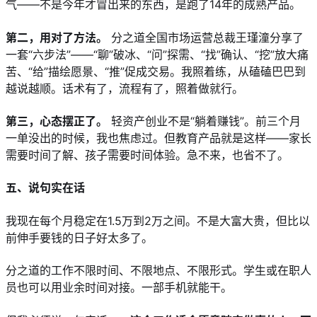
气——不是今年才冒出来的东西，是跑了14年的成熟产品。
第二，用对了方法。
 分之道全国市场运营总裁王瑾潼分享了
一套“六步法”——“聊”破冰、“问”探需、“找”确认、“挖”放大痛
苦、“给”描绘愿景、“推”促成交易。我照着练，从磕磕巴巴到
越说越顺。话术有了，流程有了，照着做就行。
第三，心态摆正了。
 轻资产创业不是“躺着赚钱”。前三个月
一单没出的时候，我也焦虑过。但教育产品就是这样——家长
需要时间了解、孩子需要时间体验。急不来，也省不了。
五、说句实在话
我现在每个月稳定在1.5万到2万之间。不是大富大贵，但比以
前伸手要钱的日子好太多了。
分之道的工作不限时间、不限地点、不限形式。学生或在职人
员也可以用业余时间对接。一部手机就能干。