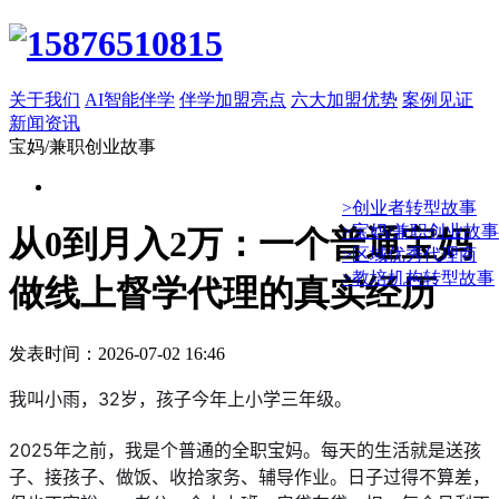
关于我们
AI智能伴学
伴学加盟亮点
六大加盟优势
案例见证
新闻资讯
宝妈/兼职创业故事
>创业者转型故事
>宝妈/兼职创业故事
从0到月入2万：一个普通宝妈
>区域优秀代理商
>教培机构转型故事
做线上督学代理的真实经历
发表时间：2026-07-02 16:46
我叫小雨，32岁，孩子今年上小学三年级。
2025年之前，我是个普通的全职宝妈。每天的生活就是送孩
子、接孩子、做饭、收拾家务、辅导作业。日子过得不算差，