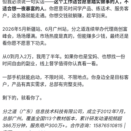
但我必须说一句实话——
这个工作适合愿意踏实做事的人，不
适合想一夜暴富的人
。你愿意花时间学产品、练话术、服务客
户，这条路就能走通。你想交钱就躺赚，趁早别来。
2026年5月新疆站、6月广州站，分之道连续举办代理商创富
峰会，场场爆满。市场热度是真的，但能赚多少钱，最终还是
看你愿不愿意下功夫。
从0到月入2万，我用了半年。如果你也是宝妈、也想找一份
时间自由的副业，线上督学值得你认真看一看。
一部手机就能启动，不限时间、不限地点。你身边全是目标客
户，产品有真实需求，总部有完整支持。
剩下的，就看你了。
分之道（广东）信息技术科技有限公司，成立于2012年7月，
总部广州。覆盖全国113个教材版本，累计研发动漫视频超
386万分钟，服务用户300万+。合作咨询：15876510815 | 