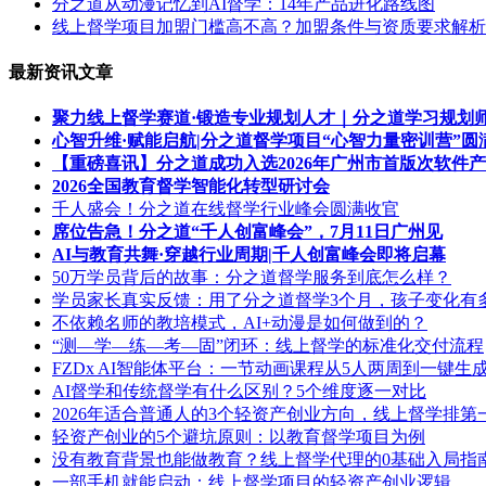
分之道从动漫记忆到AI督学：14年产品进化路线图
线上督学项目加盟门槛高不高？加盟条件与资质要求解析
最新资讯文章
聚力线上督学赛道·锻造专业规划人才｜分之道学习规划
心智升维·赋能启航|分之道督学项目“心智力量密训营”圆
【重磅喜讯】分之道成功入选2026年广州市首版次软件
2026全国教育督学智能化转型研讨会
千人盛会！分之道在线督学行业峰会圆满收官
席位告急！分之道“千人创富峰会”，7月11日广州见
AI与教育共舞·穿越行业周期|千人创富峰会即将启幕
50万学员背后的故事：分之道督学服务到底怎么样？
学员家长真实反馈：用了分之道督学3个月，孩子变化有
不依赖名师的教培模式，AI+动漫是如何做到的？
“测—学—练—考—固”闭环：线上督学的标准化交付流程
FZDx AI智能体平台：一节动画课程从5人两周到一键生
AI督学和传统督学有什么区别？5个维度逐一对比
2026年适合普通人的3个轻资产创业方向，线上督学排第
轻资产创业的5个避坑原则：以教育督学项目为例
没有教育背景也能做教育？线上督学代理的0基础入局指
一部手机就能启动：线上督学项目的轻资产创业逻辑