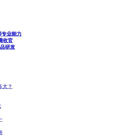
师专业能力
满收官
产品研发
多大？
成
一
南