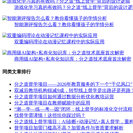
游戏化学习真的有效吗？分之道“线上督学”背后的设计逻
智能测评报告怎么看？教你看懂孩子的学情分析
双重编码理论在动漫记忆课程中的实际应用
商用级AI架构+私有化知识库：分之道技术底座首次解密
同类文章排行
分之道督学项目——2026年教育服务的下一个“千亿风口”
双减后教培机构锐减9成，转型线上督学是出路还是死路
分之道督学项目如何通过数据分析优化教培运营
分之道督学项目在教师赋能中的应用
“测—学—练—考—固”闭环：线上督学的标准化交付流程
找督学需谨慎！这些坑你踩过吗？
分之道线上督学项目：AI诊断+动漫记忆+真人督学，重构
督学项目加盟门槛高不高？加盟条件与资质要求解析