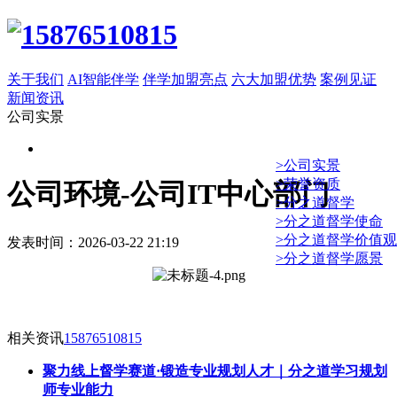
关于我们
AI智能伴学
伴学加盟亮点
六大加盟优势
案例见证
新闻资讯
公司实景
>公司实景
>荣誉资质
公司环境-公司IT中心部门
>分之道督学
>分之道督学使命
>分之道督学价值观
发表时间：2026-03-22 21:19
>分之道督学愿景
相关资讯
15876510815
聚力线上督学赛道·锻造专业规划人才｜分之道学习规划
师专业能力