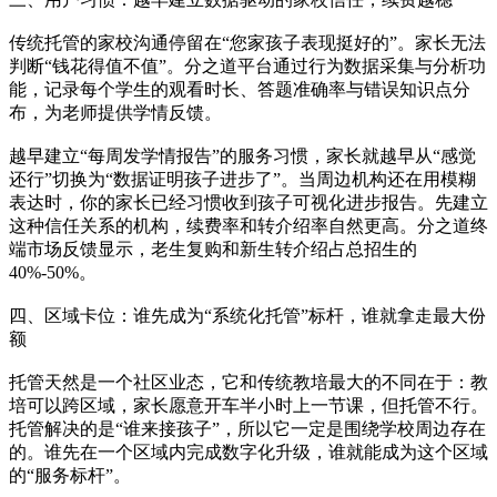
传统托管的家校沟通停留在“您家孩子表现挺好的”。家长无法
判断“钱花得值不值”。分之道平台通过行为数据采集与分析功
能，记录每个学生的观看时长、答题准确率与错误知识点分
布，为老师提供学情反馈。
越早建立“每周发学情报告”的服务习惯，家长就越早从“感觉
还行”切换为“数据证明孩子进步了”。当周边机构还在用模糊
表达时，你的家长已经习惯收到孩子可视化进步报告。先建立
这种信任关系的机构，续费率和转介绍率自然更高。分之道终
端市场反馈显示，老生复购和新生转介绍占总招生的
40%-50%。
四、区域卡位：谁先成为“系统化托管”标杆，谁就拿走最大份
额
托管天然是一个社区业态，它和传统教培最大的不同在于：教
培可以跨区域，家长愿意开车半小时上一节课，但托管不行。
托管解决的是“谁来接孩子”，所以它一定是围绕学校周边存在
的。谁先在一个区域内完成数字化升级，谁就能成为这个区域
的“服务标杆”。