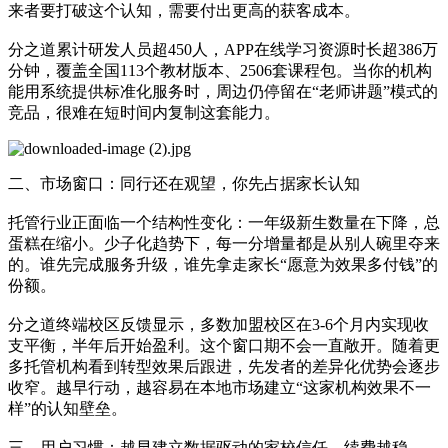
来者要打破这个认知，需要付出更高的获客成本。
分之道累计研发人员超450人，APP在线学习资源时长超386万
分钟，覆盖全国113个教材版本、2506套课程包。当你的机构
能用系统提供标准化服务时，周边仍停留在“老师讲题”模式的
竞品，很难在短时间内复制这套能力。
二、市场窗口：同行还在观望，你先占据家长认知
托管行业正面临一个结构性变化：一年级新生数量在下降，总
蛋糕在缩小。少子化趋势下，每一分增量都是从别人碗里夺来
的。谁先完成服务升级，谁先拿走家长“愿意为效果多付钱”的
份额。
分之道终端校区反馈显示，多数加盟校区在3-6个月内实现收
支平衡，半年后开始盈利。这个窗口期不会一直敞开。随着更
多托管机构看到转型效果后跟进，先发者的差异化优势会逐步
收窄。越早行动，越容易在本地市场建立“这家机构效果不一
样”的认知壁垒。
三、用户习惯：越早建立数据驱动的家校信任，续费越稳