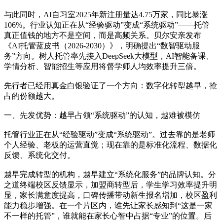
与此同时，AI自习室2025年新注册量达4.75万家，同比暴涨
106%。行业认知正在从“经验驱动”变成“系统驱动”——托管
真正值钱的地方不是空间，而是高频关系。贝尔安亲发布
《AI托管蓝皮书（2026-2030）》，明确提出“数智驱动服
务”方向。树人托管率先接入DeepSeek大模型，AI智能备课、
学情分析、智能招生等应用将督学师人均效率提升三倍。
先行者已经用真金白银验证了一个方向：数字化转型越早，抢
占的份额越大。
一、先发优势：越早占领“系统驱动”的认知，越难被模仿
托管行业正在从“经验驱动”变成“系统驱动”。过去靠的是老师
个人经验、老板的运营直觉；现在靠的是标准化流程、数据化
反馈、系统化交付。
越早完成转型的机构，越早建立“系统化服务”的品牌认知。分
之道终端校区反馈显示，加盟商转型后，学生学习效率提升明
显，家长满意度提高，口碑传播带动新生报名增加，校区盈利
能力稳步增强。在一个片区内，谁先让家长感知到“这是一家
不一样的托管”，谁就能在家长心智中占据“专业”的位置。后