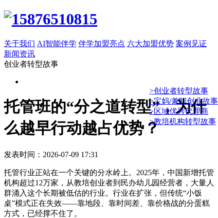
关于我们
AI智能伴学
伴学加盟亮点
六大加盟优势
案例见证
新闻资讯
创业者转型故事
>创业者转型故事
>宝妈/兼职创业故事
托管班的“分之道转型”，为什
>区域优秀代理商
>教培机构转型故事
么越早行动越占优势？
发表时间：2026-07-09 17:31
托管行业正站在一个关键的分水岭上。2025年，中国新增托管
机构超过12万家，从教培创业者到民办幼儿园经营者，大量人
群涌入这个长期被低估的行业。行业在扩张，但传统“小饭
桌”模式正在失效——靠地段、靠时间差、靠价格战的分蛋糕
方式，已经撑不住了。