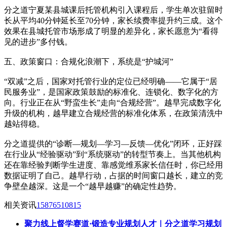
分之道宁夏某县城课后托管机构引入课程后，学生单次驻留时
长从平均40分钟延长至70分钟，家长续费率提升约三成。这个
效果在县城托管市场形成了明显的差异化，家长愿意为“看得
见的进步”多付钱。
五、政策窗口：合规化浪潮下，系统是“护城河”
“双减”之后，国家对托管行业的定位已经明确——它属于“居
民服务业”，是国家政策鼓励的标准化、连锁化、数字化的方
向。行业正在从“野蛮生长”走向“合规经营”。越早完成数字化
升级的机构，越早建立合规经营的标准化体系，在政策清洗中
越站得稳。
分之道提供的“诊断—规划—学习—反馈—优化”闭环，正好踩
在行业从“经验驱动”到“系统驱动”的转型节奏上。当其他机构
还在靠经验判断学生进度、靠感觉维系家长信任时，你已经用
数据证明了自己。越早行动，占据的时间窗口越长，建立的竞
争壁垒越深。这是一个“越早越赚”的确定性趋势。
相关资讯
15876510815
聚力线上督学赛道·锻造专业规划人才｜分之道学习规划