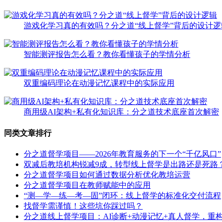
游戏化学习真的有效吗？分之道“线上督学”背后的设计逻
智能测评报告怎么看？教你看懂孩子的学情分析
双重编码理论在动漫记忆课程中的实际应用
商用级AI架构+私有化知识库：分之道技术底座首次解密
同类文章排行
分之道督学项目——2026年教育服务的下一个“千亿风口”
双减后教培机构锐减9成，转型线上督学是出路还是死路
分之道督学项目如何通过数据分析优化教培运营
分之道督学项目在教师赋能中的应用
“测—学—练—考—固”闭环：线上督学的标准化交付流程
找督学需谨慎！这些坑你踩过吗？
分之道线上督学项目：AI诊断+动漫记忆+真人督学，重构