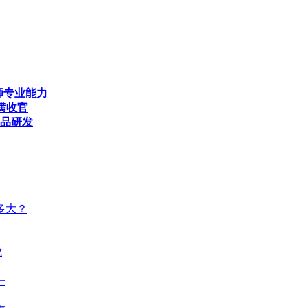
师专业能力
满收官
产品研发
多大？
成
一