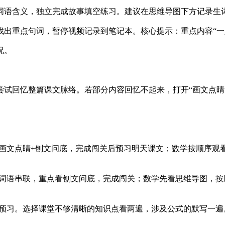
词语含义，独立完成故事填空练习。建议在思维导图下方记录生
找出重点句词，暂停视频记录到笔记本。核心提示：重点内容“一
况。
试回忆整篇课文脉络。若部分内容回忆不起来，打开“画文点睛”
播放画文点睛+刨文问底，完成闯关后预习明天课文；数学按顺序
倍速词语串联，重点看刨文问底，完成闯关；数学先看思维导图，
生可预习。选择课堂不够清晰的知识点看两遍，涉及公式的默写一遍