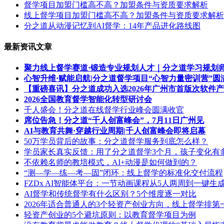
督学项目加盟门槛高不高？加盟条件与资质要求解析
线上督学项目加盟门槛高不高？加盟条件与资质要求解析
分之道从动漫记忆到AI督学：14年产品进化路线图
最新资讯文章
聚力线上督学赛道·锻造专业规划人才｜分之道学习规划
心智升维·赋能启航|分之道督学项目“心智力量密训营”圆
【重磅喜讯】分之道成功入选2026年广州市首版次软件
2026全国教育督学智能化转型研讨会
千人盛会！分之道在线督学行业峰会圆满收官
席位告急！分之道“千人创富峰会”，7月11日广州见
AI与教育共舞·穿越行业周期|千人创富峰会即将启幕
50万学员背后的故事：分之道督学服务到底怎么样？
学员家长真实反馈：用了分之道督学3个月，孩子变化有
不依赖名师的教培模式，AI+动漫是如何做到的？
“测—学—练—考—固”闭环：线上督学的标准化交付流程
FZDx AI智能体平台：一节动画课程从5人两周到一键生
AI督学和传统督学有什么区别？5个维度逐一对比
2026年适合普通人的3个轻资产创业方向，线上督学排第
轻资产创业的5个避坑原则：以教育督学项目为例