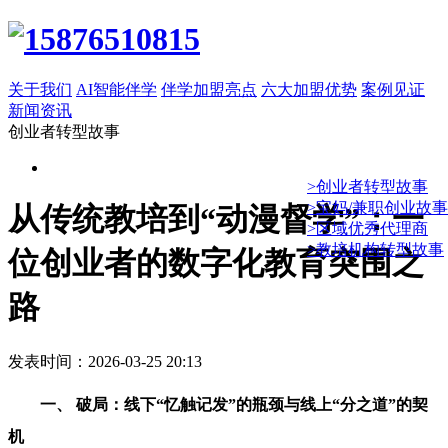
关于我们
AI智能伴学
伴学加盟亮点
六大加盟优势
案例见证
新闻资讯
创业者转型故事
>创业者转型故事
>宝妈/兼职创业故事
从传统教培到“动漫督学”：一
>区域优秀代理商
>教培机构转型故事
位创业者的数字化教育突围之
路
发表时间：2026-03-25 20:13
一、 破局：线下“忆触记发”的瓶颈与线上“分之道”的契
机