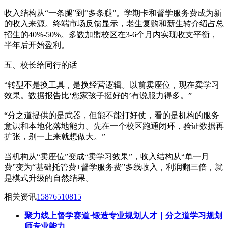
收入结构从“一条腿”到“多条腿”。学期卡和督学服务费成为新
的收入来源。终端市场反馈显示，老生复购和新生转介绍占总
招生的40%-50%。多数加盟校区在3-6个月内实现收支平衡，
半年后开始盈利。
五、校长给同行的话
“转型不是换工具，是换经营逻辑。以前卖座位，现在卖学习
效果。数据报告比‘您家孩子挺好的’有说服力得多。”
“分之道提供的是武器，但能不能打好仗，看的是机构的服务
意识和本地化落地能力。先在一个校区跑通闭环，验证数据再
扩张，别一上来就想做大。”
当机构从“卖座位”变成“卖学习效果”，收入结构从“单一月
费”变为“基础托管费+督学服务费”多线收入，利润翻三倍，就
是模式升级的自然结果。
相关资讯
15876510815
聚力线上督学赛道·锻造专业规划人才｜分之道学习规划
师专业能力