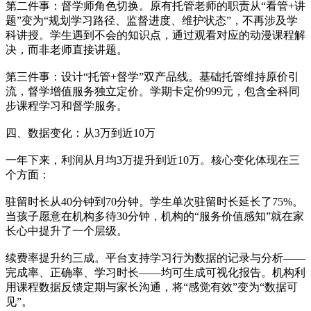
第二件事：督学师角色切换。原有托管老师的职责从“看管+讲
题”变为“规划学习路径、监督进度、维护状态”，不再涉及学
科讲授。学生遇到不会的知识点，通过观看对应的动漫课程解
决，而非老师直接讲题。
第三件事：设计“托管+督学”双产品线。基础托管维持原价引
流，督学增值服务独立定价。学期卡定价999元，包含全科同
步课程学习和督学服务。
四、数据变化：从3万到近10万
一年下来，利润从月均3万提升到近10万。核心变化体现在三
个方面：
驻留时长从40分钟到70分钟。学生单次驻留时长延长了75%。
当孩子愿意在机构多待30分钟，机构的“服务价值感知”就在家
长心中提升了一个层级。
续费率提升约三成。平台支持学习行为数据的记录与分析——
完成率、正确率、学习时长——均可生成可视化报告。机构利
用课程数据反馈定期与家长沟通，将“感觉有效”变为“数据可
见”。