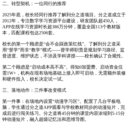
二、转型契机：一位同行的推荐
2025年底，校长经同行推荐了解到分之道项目。分之道成立于
2012年，专注数字学习资源平台建设，研发团队超450人，
APP在线学习资源时长超386万分钟，覆盖全国113个教材版
本，匹配课程包达2506套。
校长的第一个顾虑是“会不会踩政策红线”。了解到分之道采
用“督学”而非“教学”模式——督学师职责是规划学习路径、监
督进度、维护状态，不涉及学科讲授——校长确认了合规性。
第二个顾虑是“启动成本高不高”。得知0加盟费、启动资金仅
需1W+，机构在现有场地基础上接入即可启动，无需额外装修
和硬件投入，校长决定试一试。
三、落地动作：三件事改变模式
第一件事：在场地内设置“动漫学习区”。配置了几台平板电
脑，学生通过分之道APP观看与学校教材同步的动漫短片，完
成后进行闯关练习。分之道将45分钟的课堂内容浓缩到5-15分
钟动漫短片，融入超级记忆法和思维导图。