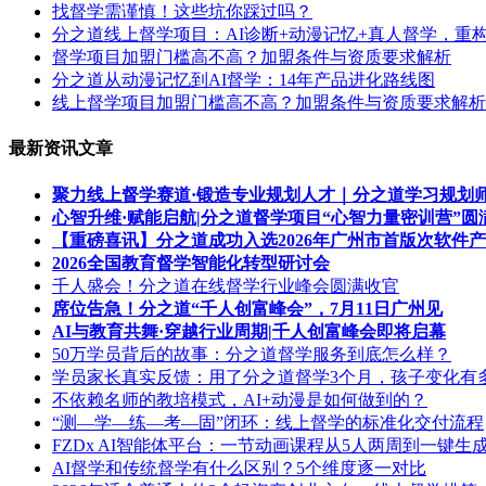
找督学需谨慎！这些坑你踩过吗？
分之道线上督学项目：AI诊断+动漫记忆+真人督学，重构
督学项目加盟门槛高不高？加盟条件与资质要求解析
分之道从动漫记忆到AI督学：14年产品进化路线图
线上督学项目加盟门槛高不高？加盟条件与资质要求解析
最新资讯文章
聚力线上督学赛道·锻造专业规划人才｜分之道学习规划
心智升维·赋能启航|分之道督学项目“心智力量密训营”圆
【重磅喜讯】分之道成功入选2026年广州市首版次软件
2026全国教育督学智能化转型研讨会
千人盛会！分之道在线督学行业峰会圆满收官
席位告急！分之道“千人创富峰会”，7月11日广州见
AI与教育共舞·穿越行业周期|千人创富峰会即将启幕
50万学员背后的故事：分之道督学服务到底怎么样？
学员家长真实反馈：用了分之道督学3个月，孩子变化有
不依赖名师的教培模式，AI+动漫是如何做到的？
“测—学—练—考—固”闭环：线上督学的标准化交付流程
FZDx AI智能体平台：一节动画课程从5人两周到一键生
AI督学和传统督学有什么区别？5个维度逐一对比