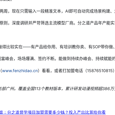
耗时两周，现在只需输入一段精准文本，AI即可自动完成场景构建
”的原则，深度调研并严苛筛选主流模型厂商。分之道产品年产能
做得比较实在——有产品给你用、有培训教你卖、有SOP带你做
商创富峰会，场场爆满、签约不断。能做到持续办峰会、持续赋能
（
www.fenzhidao.cn
）看看，或者打加盟电话（15876510
广州。覆盖全国113个教材版本，累计研发动漫视频超386万分钟，服
篇：分之道督学项目加盟需要多少钱？投入产出比算给你看