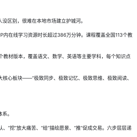
人没区别，很难在本地市场建立护城河。
P内在线学习资源时长超过386万分钟。课程覆盖全国113个教
3个教材版本，覆盖语文、数学、英语等主要学科，每个知识点
大核心板块——“极致同步、极致记忆、极致思维、极致阅读、
体系。
认、“挖”放大痛苦、“给”描绘愿景、“推”促成交易。六步层层递