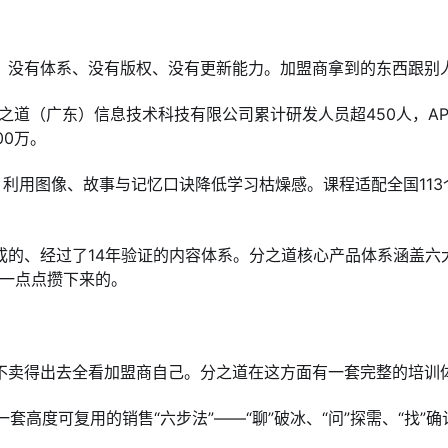
，没有体系、没有版权、没有更新能力。加盟商拿到的东西跟别
分之道（广东）信息技术科技有限公司累计研发人员超450人，AP
00万。
，利用图像、故事与记忆口诀降低学习枯燥感。课程适配全国11
的、经过了14年验证的内容体系。分之道核心产品体系涵盖六
年一点点攒下来的。
不卖得出去全看加盟商自己。分之道在这方面有一套完整的培训
高度可复用的销售“六步法”——“聊”破冰、“问”探需、“找”确