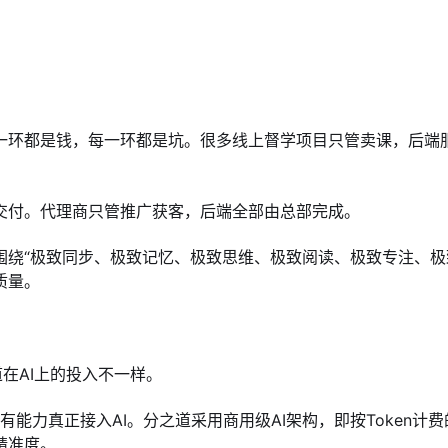
一环都是钱，每一环都是坑。很多线上督学项目只管卖课，后端
交付。代理商只管推广获客，后端全部由总部完成。
围绕“极致同步、极致记忆、极致思维、极致阅读、极致专注、极
质量。
道在AI上的投入不一样。
有能力真正接入AI。分之道采用商用级AI架构，即按Token计
精准度。