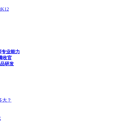
K12
师专业能力
满收官
产品研发
多大？
成