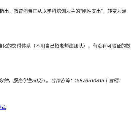
报告指出，教育消费正从以学科培训为主的“刚性支出”，转变为涵
准化的交付体系（不用自己招老师建团队）、有没有可验证的数
务学生50万+。合作咨询：15876510815 | 官网：
模式