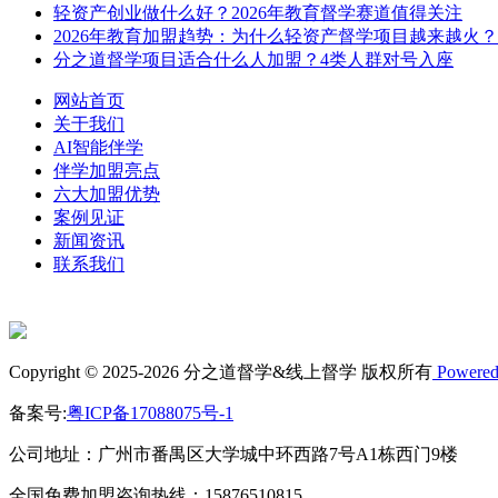
轻资产创业做什么好？2026年教育督学赛道值得关注
2026年教育加盟趋势：为什么轻资产督学项目越来越火？
分之道督学项目适合什么人加盟？4类人群对号入座
网站首页
关于我们
AI智能伴学
伴学加盟亮点
六大加盟优势
案例见证
新闻资讯
联系我们
Copyright © 2025-2026 分之道督学&线上督学 版权所有
Powered
备案号:
粤ICP备17088075号-1
公司地址：广州市番禺区大学城中环西路7号A1栋西门9楼
全国免费加盟咨询热线：15876510815