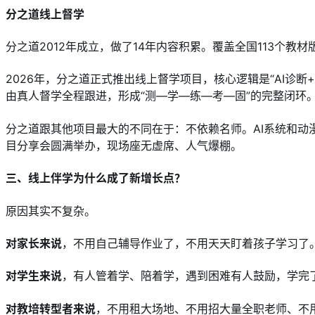
分之道线上督学
分之道2012年成立，做了14年内容积累。覆盖全国113个教
2026年，分之道正式推出线上督学项目，核心逻辑是“AI诊
由真人督学全程跟进，形成“测—学—练—考—固”的完整闭环
分之道跟其他项目最大的不同在于：不依赖名师。AI系统和动
目分享会圆满举办，现场座无虚席、人气爆棚。
三、线上伴学为什么成了新增长点？
原因其实不复杂。
对家长来说
，不用自己辅导作业了，不用天天盯着孩子学习了
对学生来说
，有人管着学、陪着学，遇到困难有人鼓励，学完
对教培转型者来说
，不用租大场地、不用招大量全职老师、不