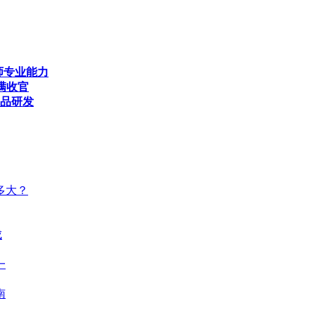
师专业能力
满收官
产品研发
多大？
成
一
南