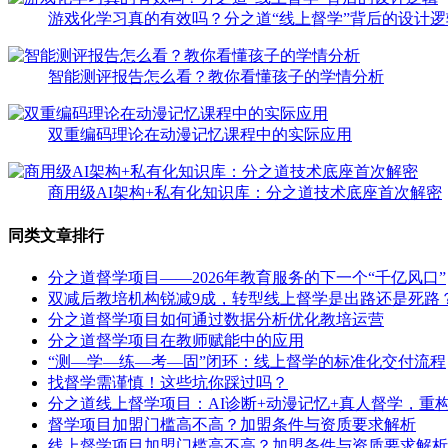
游戏化学习真的有效吗？分之道“线上督学”背后的设计逻
智能测评报告怎么看？教你看懂孩子的学情分析
双重编码理论在动漫记忆课程中的实际应用
商用级AI架构+私有化知识库：分之道技术底座首次解密
同类文章排行
分之道督学项目——2026年教育服务的下一个“千亿风口”
双减后教培机构锐减9成，转型线上督学是出路还是死路
分之道督学项目如何通过数据分析优化教培运营
分之道督学项目在教师赋能中的应用
“测—学—练—考—固”闭环：线上督学的标准化交付流程
找督学需谨慎！这些坑你踩过吗？
分之道线上督学项目：AI诊断+动漫记忆+真人督学，重构
督学项目加盟门槛高不高？加盟条件与资质要求解析
线上督学项目加盟门槛高不高？加盟条件与资质要求解析