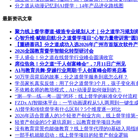
分之道从动漫记忆到AI督学：14年产品进化路线图
最新资讯文章
聚力线上督学赛道·锻造专业规划人才｜分之道学习规划
心智升维·赋能启航|分之道督学项目“心智力量密训营”圆
【重磅喜讯】分之道成功入选2026年广州市首版次软件
2026全国教育督学智能化转型研讨会
千人盛会！分之道在线督学行业峰会圆满收官
席位告急！分之道“千人创富峰会”，7月11日广州见
AI与教育共舞·穿越行业周期|千人创富峰会即将启幕
50万学员背后的故事：分之道督学服务到底怎么样？
学员家长真实反馈：用了分之道督学3个月，孩子变化有
不依赖名师的教培模式，AI+动漫是如何做到的？
“测—学—练—考—固”闭环：线上督学的标准化交付流程
FZDx AI智能体平台：一节动画课程从5人两周到一键生
AI督学和传统督学有什么区别？5个维度逐一对比
2026年适合普通人的3个轻资产创业方向，线上督学排第
轻资产创业的5个避坑原则：以教育督学项目为例
没有教育背景也能做教育？线上督学代理的0基础入局指
一部手机就能启动：线上督学项目的轻资产创业逻辑