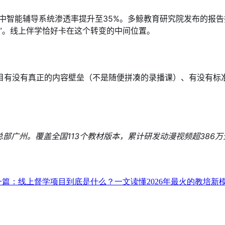
%，其中智能辅导系统渗透率提升至35%。多鲸教育研究院发布的
”。线上伴学恰好卡在这个转变的中间位置。
目有没有真正的内容壁垒（不是随便拼凑的录播课）、有没有标
广州。覆盖全国113个教材版本，累计研发动漫视频超386万分钟，服
一篇：线上督学项目到底是什么？一文读懂2026年最火的教培新