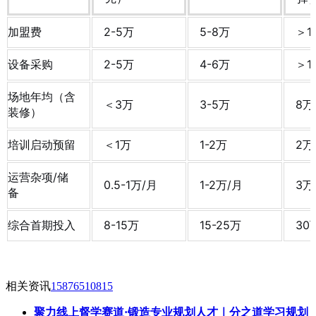
加盟费
2-5万
5-8万
＞1
设备采购
2-5万
4-6万
＞1
场地年均（含
＜3万
3-5万
8万
装修）
培训启动预留
＜1万
1-2万
2万
运营杂项/储
0.5-1万/月
1-2万/月
3万
备
综合首期投入
8-15万
15-25万
30
相关资讯
15876510815
聚力线上督学赛道·锻造专业规划人才｜分之道学习规划