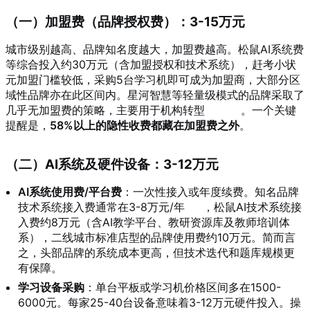
（一）加盟费（品牌授权费）：3-15万元
城市级别越高、品牌知名度越大，加盟费越高。松鼠AI系统费
等综合投入约30万元（含加盟授权和技术系统），赶考小状
元加盟门槛较低，采购5台学习机即可成为加盟商，大部分区
域性品牌亦在此区间内。星河智慧等轻量级模式的品牌采取了
几乎无加盟费的策略，主要用于机构转型
。一个关键
提醒是，
58%以上的隐性收费都藏在加盟费之外
。
（二）AI系统及硬件设备：3-12万元
AI系统使用费/平台费
：一次性接入或年度续费。知名品牌
技术系统接入费通常在3-8万元/年
，松鼠AI技术系统接
入费约8万元（含AI教学平台、教研资源库及教师培训体
系），二线城市标准店型的品牌使用费约10万元。简而言
之，头部品牌的系统成本更高，但技术迭代和题库规模更
有保障。
学习设备采购
：单台平板或学习机价格区间多在1500-
6000元。每家25-40台设备意味着3-12万元硬件投入。操