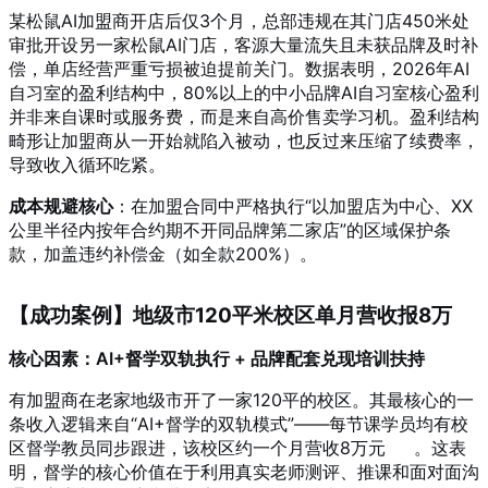
某松鼠AI加盟商开店后仅3个月，总部违规在其门店450米处
审批开设另一家松鼠AI门店，客源大量流失且未获品牌及时补
偿，单店经营严重亏损被迫提前关门。数据表明，2026年AI
自习室的盈利结构中，80%以上的中小品牌AI自习室核心盈利
并非来自课时或服务费，而是来自高价售卖学习机。盈利结构
畸形让加盟商从一开始就陷入被动，也反过来压缩了续费率，
导致收入循环吃紧。
成本规避核心
：在加盟合同中严格执行“以加盟店为中心、XX
公里半径内按年合约期不开同品牌第二家店”的区域保护条
款，加盖违约补偿金（如全款200%）。
【成功案例】地级市120平米校区单月营收报8万
核心因素：AI+督学双轨执行 + 品牌配套兑现培训扶持
有加盟商在老家地级市开了一家120平的校区。其最核心的一
条收入逻辑来自“AI+督学的双轨模式”——每节课学员均有校
区督学教员同步跟进，该校区约一个月营收8万元
。这表
明，督学的核心价值在于利用真实老师测评、推课和面对面沟