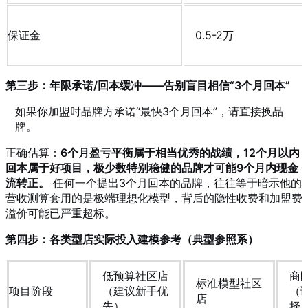
保证金
0.5-2万
第三步：年限承诺/回本缓冲——告别盲目相信“3个月回本”
如果你加盟时品牌方承诺“最快3个月回本”，请直接换品
牌。
正确估算：
6个月盈亏平衡属于相当优秀的战绩，12个月以内
回本属于好项目，极少数特别稳健的品牌才可能9个月内现金
流转正。
任何一个提出3个月回本的品牌，往往等于暗示他的
营收测算套用的是极端理想化模型，背后的隐性收费和加盟费
溢价可能已严重超标。
第四步：各类型店实际投入建模参考（典型参照系）
低预算社区店
商
标准模型社区
项目阶段
（建议新手优
（
店
先）
择