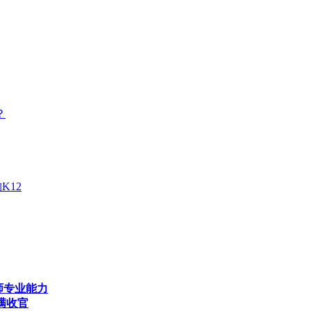
？
K12
师专业能力
满收官