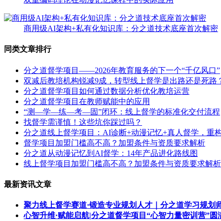
商用级AI架构+私有化知识库：分之道技术底座首次解密
同类文章排行
分之道督学项目——2026年教育服务的下一个“千亿风口”
双减后教培机构锐减9成，转型线上督学是出路还是死路
分之道督学项目如何通过数据分析优化教培运营
分之道督学项目在教师赋能中的应用
“测—学—练—考—固”闭环：线上督学的标准化交付流程
找督学需谨慎！这些坑你踩过吗？
分之道线上督学项目：AI诊断+动漫记忆+真人督学，重构
督学项目加盟门槛高不高？加盟条件与资质要求解析
分之道从动漫记忆到AI督学：14年产品进化路线图
线上督学项目加盟门槛高不高？加盟条件与资质要求解析
最新资讯文章
聚力线上督学赛道·锻造专业规划人才｜分之道学习规划
心智升维·赋能启航|分之道督学项目“心智力量密训营”圆