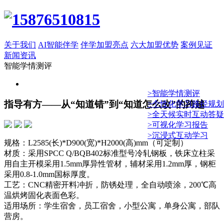
关于我们
AI智能伴学
伴学加盟亮点
六大加盟优势
案例见证
新闻资讯
智能学情测评
>智能学情测评
指导有方——从“知道错”到“知道怎么改”的跨越
>个性化学习路径规划
>全天候实时互动答疑
>可视化学习报告
>沉浸式互动学习
规格：L2585(长)*D900(宽)*H2000(高)mm（可定制）
材质：采用SPCC Q/BQB402标准型号冷轧钢板，铁床立柱采
用自主开模采用1.5mm厚异性管材，辅材采用1.2mm厚，钢柜
采用0.8-1.0mm国标厚度。
工艺：CNC精密开料冲折，防锈处理，全自动喷涂，200℃高
温烘烤固化表面色彩。
适用场所：学生宿舍，员工宿舍，小型公寓，单身公寓，部队
营房。